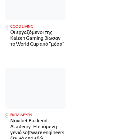
GOOD LIVING
Οι εργαζόμενοι της
Kaizen Gaming βίωσαν
το World Cup από "μέσα"
ΕΚΠΑΙΔΕΥΣΗ
Novibet Backend
Academy: Η επόμενη
γενιά software engineers
ξεκινά από εδώ