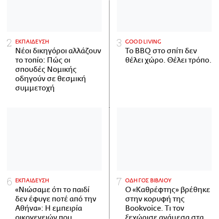
ΕΚΠΑΙΔΕΥΣΗ
GOOD LIVING
Νέοι δικηγόροι αλλάζουν
Το BBQ στο σπίτι δεν
το τοπίο: Πώς οι
θέλει χώρο. Θέλει τρόπο.
σπουδές Νομικής
οδηγούν σε θεσμική
συμμετοχή
ΕΚΠΑΙΔΕΥΣΗ
ΟΔΗΓΟΣ ΒΙΒΛΙΟΥ
«Νιώσαμε ότι το παιδί
Ο «Καθρέφτης» βρέθηκε
δεν έφυγε ποτέ από την
στην κορυφή της
Αθήνα»: Η εμπειρία
Bookvoice. Τι τον
οικογενειών που
ξεχώρισε ανάμεσα στα