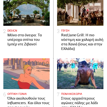
DESIGN
ΓΕΥΣΗ
Μόνο στα όνειρα: Τα
Red Jane Grill: Η πιο
υπέροχα σπίτια του
νόστιμη και χαλαρή αυλή
Ιμπέρ ντε Ζιβανσί
στα Χανιά (ίσως και στην
Ελλάδα)
ΟΠΤΙΚΗ ΓΩΝΙΑ
ΠΟΜΑΚΟΧΩΡΙΑ
Όλοι ακολουθούν τους
Στους αρχαιότερους
influencers. Και όλοι τους
αγώνες πάλης με λάδι