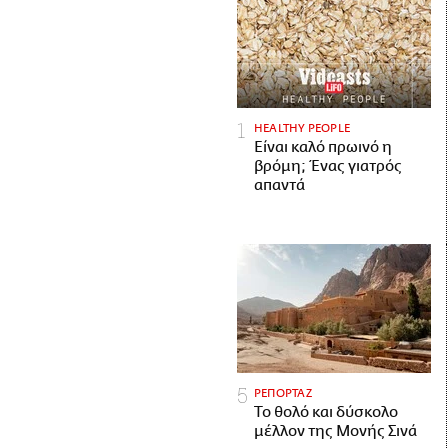
HEALTHY PEOPLE
Είναι καλό πρωινό η
βρόμη; Ένας γιατρός
απαντά
ΡΕΠΟΡΤΑΖ
Το θολό και δύσκολο
μέλλον της Μονής Σινά