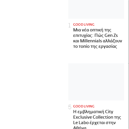
GOOD LIVING
Μια νέα οπτική της
επιτυχίας: Πώς Gen Zs
και Millennials αλλάζουν
το τοπίο της εργασίας
GOOD LIVING
Η εμβληματική City
Exclusive Collection της
Le Labo έρχεται στην
Αθήνα