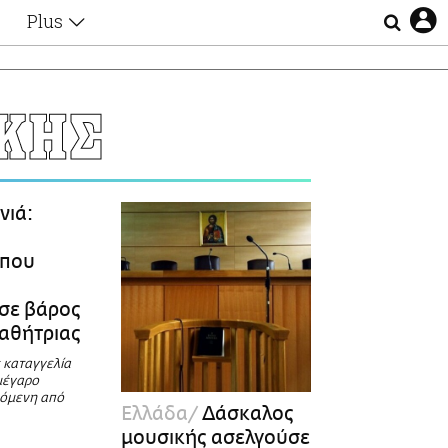
Plus
Θέματα
Συνεντεύξεις
Videos
ΚΗΣ
τα
Αφιερώματα
Ζώδια
Εξομολογήσεις
Blogs
η
νιά:
Οι Αθηναίοι
Απώλειες
 που
Lgbtqi+
Επιλογές
σε βάρος
αθήτριας
 καταγγελία
μέγαρο
υόμενη από
Ελλάδα
Δάσκαλος
μουσικής ασελγούσε