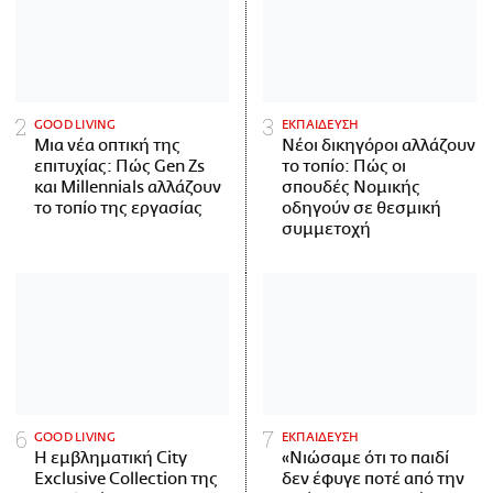
GOOD LIVING
ΕΚΠΑΙΔΕΥΣΗ
Μια νέα οπτική της
Νέοι δικηγόροι αλλάζουν
επιτυχίας: Πώς Gen Zs
το τοπίο: Πώς οι
και Millennials αλλάζουν
σπουδές Νομικής
το τοπίο της εργασίας
οδηγούν σε θεσμική
συμμετοχή
GOOD LIVING
ΕΚΠΑΙΔΕΥΣΗ
Η εμβληματική City
«Νιώσαμε ότι το παιδί
Exclusive Collection της
δεν έφυγε ποτέ από την