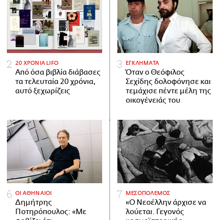
20 ΧΡΟΝΙΑ LIFO
ΕΓΚΛΗΜΑΤΑ
Από όσα βιβλία διάβασες
Όταν ο Θεόφιλος
τα τελευταία 20 χρόνια,
Σεχίδης δολοφόνησε και
αυτό ξεχωρίζεις
τεμάχισε πέντε μέλη της
οικογένειάς του
ΟΙ ΑΘΗΝΑΙΟΙ
ΜΕΣΟΠΟΛΕΜΟΣ
Δημήτρης
«Ο Νεοέλλην άρχισε να
Ποτηρόπουλος: «Με
λούεται. Γεγονός