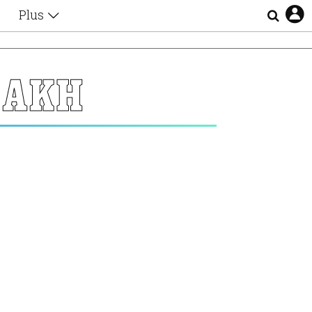
Plus
Θέματα
Συνεντεύξεις
Videos
ΙΑΚΗ
τα
Αφιερώματα
Ζώδια
Εξομολογήσεις
Blogs
η
Οι Αθηναίοι
Απώλειες
Lgbtqi+
Επιλογές