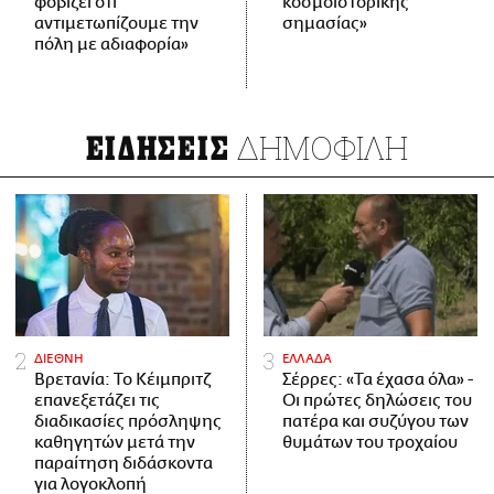
φοβίζει ότι
κοσμοϊστορικής
αντιμετωπίζουμε την
σημασίας»
πόλη με αδιαφορία»
ΔΗΜΟΦΙΛΗ
ΕΙΔΗΣΕΙΣ
ΔΙΕΘΝΗ
ΕΛΛΑΔΑ
Βρετανία: Το Κέιμπριτζ
Σέρρες: «Τα έχασα όλα» -
επανεξετάζει τις
Οι πρώτες δηλώσεις του
διαδικασίες πρόσληψης
πατέρα και συζύγου των
καθηγητών μετά την
θυμάτων του τροχαίου
παραίτηση διδάσκοντα
για λογοκλοπή