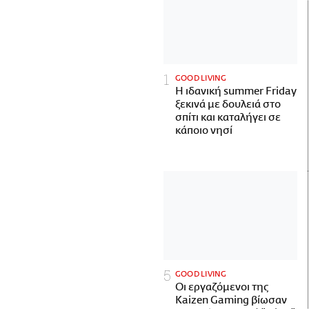
GOOD LIVING
Η ιδανική summer Friday
ξεκινά με δουλειά στο
σπίτι και καταλήγει σε
κάποιο νησί
GOOD LIVING
Οι εργαζόμενοι της
Kaizen Gaming βίωσαν