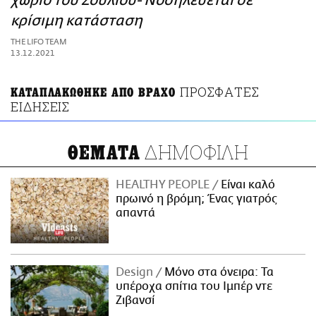
χωριό του Σουλίου- Νοσηλεύεται σε
ΑΜΠΑ
κρίσιμη κατάσταση
PRINT
THE LIFO TEAM
13.12.2021
ΠΡΟΣΦΑΤΕΣ
ΚΑΤΑΠΛΑΚΩΘΗΚΕ ΑΠΟ ΒΡΑΧΟ
ΕΙΔΗΣΕΙΣ
ΔΗΜΟΦΙΛΗ
ΘΕΜΑΤΑ
HEALTHY PEOPLE
Είναι καλό
πρωινό η βρόμη; Ένας γιατρός
απαντά
Design
Μόνο στα όνειρα: Τα
υπέροχα σπίτια του Ιμπέρ ντε
Ζιβανσί