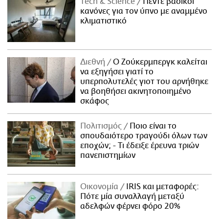
Τech & Science
Πέντε βασικοί
κανόνες για τον ύπνο με αναμμένο
κλιματιστικό
Διεθνή
Ο Ζούκερμπεργκ καλείται
να εξηγήσει γιατί το
υπερπολυτελές γιοτ του αρνήθηκε
να βοηθήσει ακινητοποιημένο
σκάφος
Πολιτισμός
Ποιο είναι το
σπουδαιότερο τραγούδι όλων των
εποχών; - Τι έδειξε έρευνα τριών
πανεπιστημίων
Οικονομία
IRIS και μεταφορές:
Πότε μία συναλλαγή μεταξύ
αδελφών φέρνει φόρο 20%