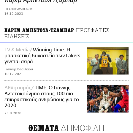
Καρίμ Αμπντούλ Τζαμπάρ
ΑΜΠΑ
LIFO NEWSROOM
PRINT
16.12.2023
ΠΡΟΣΦΑΤΕΣ
ΚΑΡΙΜ ΑΜΠΝΤΟΥΛ-ΤΖΑΜΠΑΡ
ΕΙΔΗΣΕΙΣ
TV & Media
Winning Time: Η
μπασκετική δυναστεία των Lakers
γίνεται σειρά
Γιάννης Βασιλείου
10.12.2021
Αθλητισμός
TIME: Ο Γιάννης
Αντετοκούνμπο στους 100 πιο
επιδραστικούς ανθρώπους για το
2020
23.9.2020
ΔΗΜΟΦΙΛΗ
ΘΕΜΑΤΑ