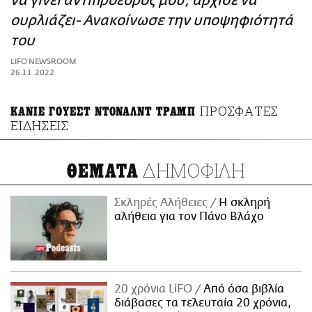
να γίνει αντιπρόεδρός μου, άρχισε να
ΑΜΠΑ
ουρλιάζει- Ανακοίνωσε την υποψηφιότητά
PRINT
του
LIFO NEWSROOM
26.11.2022
ΠΡΟΣΦΑΤΕΣ
ΚΑΝΙΕ ΓΟΥΕΣΤ ΝΤΟΝΑΛΝΤ ΤΡΑΜΠ
ΕΙΔΗΣΕΙΣ
ΔΗΜΟΦΙΛΗ
ΘΕΜΑΤΑ
Σκληρές Αλήθειες
H σκληρή
αλήθεια για τον Πάνο Βλάχο
20 χρόνια LiFO
Από όσα βιβλία
διάβασες τα τελευταία 20 χρόνια,