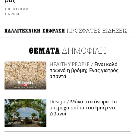
μας
ΑΜΠΑ
THE LIFO TEAM
PRINT
1.6.2024
ΠΡΟΣΦΑΤΕΣ ΕΙΔΗΣΕΙΣ
ΚΑΛΛΙΤΕΧΝΙΚΗ ΕΚΦΡΑΣΗ
ΔΗΜΟΦΙΛΗ
ΘΕΜΑΤΑ
HEALTHY PEOPLE
Είναι καλό
πρωινό η βρόμη; Ένας γιατρός
απαντά
Design
Μόνο στα όνειρα: Τα
υπέροχα σπίτια του Ιμπέρ ντε
Ζιβανσί