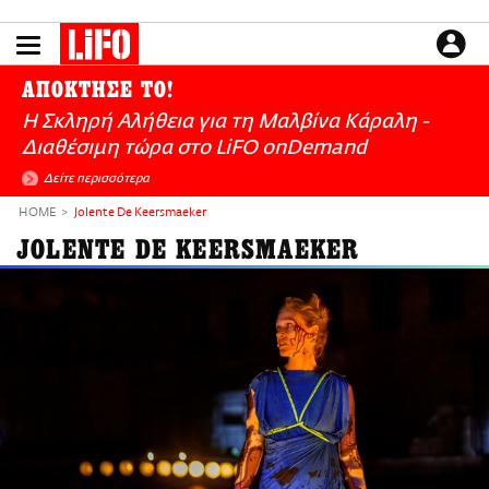
Παράκαμψη
προς
το
ΕΙΔΗΣΕΙΣ
κυρίως
ΑΠΟΚΤΗΣΕ ΤΟ!
περιεχόμενο
CULTURE
Η Σκληρή Αλήθεια για τη Μαλβίνα Κάραλη -
ΑΠΟΨΕΙΣ
Διαθέσιμη τώρα στo LiFO onDemand
ΤΡΟΠΟΣ ΖΩΗΣ
Δείτε περισσότερα
PODCASTS
HOME
Jolente De Keersmaeker
Plus
JOLENTE DE KEERSMAEKER
LIFO SHOP
NEWSLETTER
ΜΙΚΡΟΠΡΑΓΜΑΤΑ
THE GOOD LIFO
LIFOLAND
CITY GUIDE