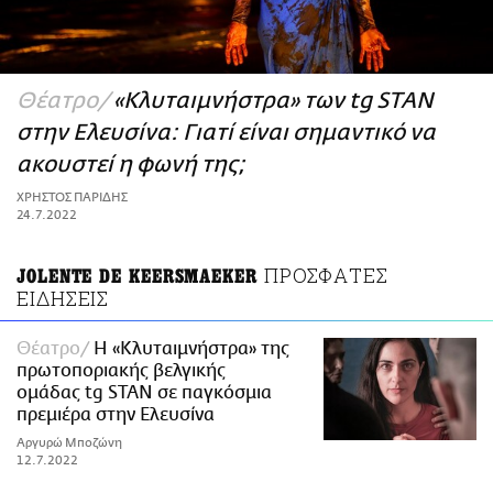
ΑΜΠΑ
PRINT
Θέατρο
«Κλυταιμνήστρα» των tg STAN
στην Ελευσίνα: Γιατί είναι σημαντικό να
ακουστεί η φωνή της;
ΧΡΗΣΤΟΣ ΠΑΡΙΔΗΣ
24.7.2022
ΠΡΟΣΦΑΤΕΣ
JOLENTE DE KEERSMAEKER
ΕΙΔΗΣΕΙΣ
Θέατρο
Η «Κλυταιμνήστρα» της
πρωτοποριακής βελγικής
ομάδας tg STAN σε παγκόσμια
πρεμιέρα στην Ελευσίνα
Αργυρώ Μποζώνη
12.7.2022