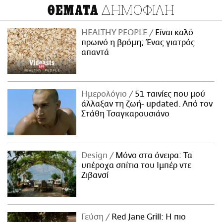
ΔΗΜΟΦΙΛΗ
ΘΕΜΑΤΑ
HEALTHY PEOPLE
Είναι καλό
πρωινό η βρόμη; Ένας γιατρός
απαντά
Ημερολόγιο
51 ταινίες που μού
άλλαξαν τη ζωή- updated. Aπό τον
Στάθη Τσαγκαρουσιάνο
Design
Μόνο στα όνειρα: Τα
υπέροχα σπίτια του Ιμπέρ ντε
Ζιβανσί
Γεύση
Red Jane Grill: Η πιο