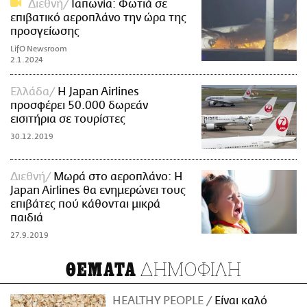
Διεθνή
Ιαπωνία: Φωτιά σε
επιβατικό αεροπλάνο την ώρα της
προσγείωσης
LifO Newsroom
2.1.2024
Ελλάδα
H Japan Airlines
προσφέρει 50.000 δωρεάν
εισιτήρια σε τουρίστες
30.12.2019
Διεθνή
Μωρά στο αεροπλάνο: Η
Japan Airlines θα ενημερώνει τους
επιβάτες πού κάθονται μικρά
παιδιά
27.9.2019
ΔΗΜΟΦΙΛΗ
ΘΕΜΑΤΑ
HEALTHY PEOPLE
Είναι καλό