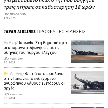
για μεθυσμένο πιλότο της που οδήγησε
ΑΜΠΑ
τρεις πτήσεις σε καθυστέρηση 18 ωρών
PRINT
LIFO NEWSROOM
4.9.2025
ΠΡΟΣΦΑΤΕΣ ΕΙΔΗΣΕΙΣ
JAPAN AIRLINES
Διεθνή
Ιαπωνία: Στη δημοσιότητα
οι απομαγνητοφωνήσεις με τις
οδηγίες του πύργου ελέγχου
LifO Newsroom
3.1.2024
Διεθνή
Φωτιά σε αεροπλάνο
στην Ιαπωνία:Το ενδεχόμενο
ανθρώπινου λάθους εξετάζουν οι
αρχές
LifO Newsroom
3.1.2024