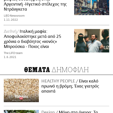
Αργεντινή -Ηγετικό στέλεχος της
Ντράνγκετα
LifO Newsroom
1.11.2022
Διεθνή
Ιταλική μαφία:
Αποφυλακίστηκε μετά από 25
χρόνια ο διαβόητος «νονός»
Μπρούσκα - Ποιος είναι
The LiFO team
1.6.2021
ΔΗΜΟΦΙΛΗ
ΘΕΜΑΤΑ
HEALTHY PEOPLE
Είναι καλό
πρωινό η βρόμη; Ένας γιατρός
απαντά
Design
Μόνο στα όνειρα: Τα