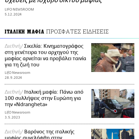
σχέσεις με ισχυρό δίκτυο μαφίας
ΑΜΠΑ
LIFO NEWSROOM
PRINT
5.12.2024
ΠΡΟΣΦΑΤΕΣ ΕΙΔΗΣΕΙΣ
ΙΤΑΛΙΚΗ ΜΑΦΙΑ
Διεθνή
Σικελία: Κινηματογράφος
στη γενέτειρα του αρχηγού της
μαφίας αρνείται να προβάλει ταινία
για τη ζωή του
LifO Newsroom
28.9.2024
Διεθνή
Ιταλική μαφία: Πάνω από
100 συλλήψεις στην Ευρώπη για
την «Ndrangheta»
LifO Newsroom
3.5.2023
Διεθνή
Βαρόνος της ιταλικής
μαφίας συνελήφθη στην