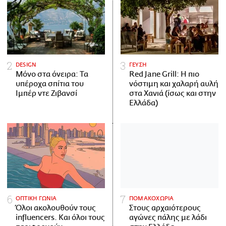
DESIGN
ΓΕΥΣΗ
Μόνο στα όνειρα: Τα
Red Jane Grill: Η πιο
υπέροχα σπίτια του
νόστιμη και χαλαρή αυλή
Ιμπέρ ντε Ζιβανσί
στα Χανιά (ίσως και στην
Ελλάδα)
ΟΠΤΙΚΗ ΓΩΝΙΑ
ΠΟΜΑΚΟΧΩΡΙΑ
Όλοι ακολουθούν τους
Στους αρχαιότερους
influencers. Και όλοι τους
αγώνες πάλης με λάδι