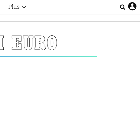
Plus
Θέματα
Συνεντεύξεις
Videos
Ι EURO
τα
Αφιερώματα
Ζώδια
Εξομολογήσεις
Blogs
η
Οι Αθηναίοι
Απώλειες
Lgbtqi+
Επιλογές