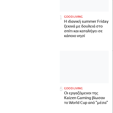
GOOD LIVING
Η ιδανική summer Friday
ξεκινά με δουλειά στο
σπίτι και καταλήγει σε
κάποιο νησί
GOOD LIVING
Οι εργαζόμενοι της
Kaizen Gaming βίωσαν
το World Cup από "μέσα"