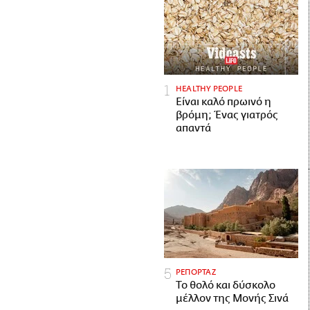
HEALTHY PEOPLE
Είναι καλό πρωινό η
βρόμη; Ένας γιατρός
απαντά
ΡΕΠΟΡΤΑΖ
Το θολό και δύσκολο
μέλλον της Μονής Σινά