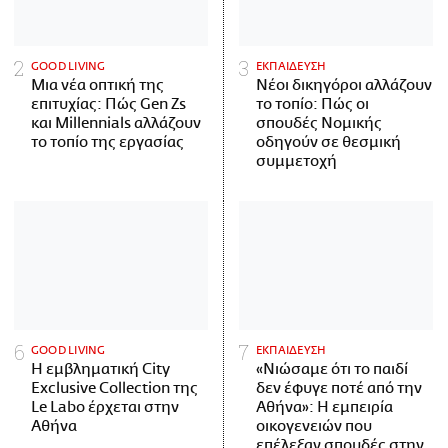
GOOD LIVING
ΕΚΠΑΙΔΕΥΣΗ
Μια νέα οπτική της
Νέοι δικηγόροι αλλάζουν
επιτυχίας: Πώς Gen Zs
το τοπίο: Πώς οι
και Millennials αλλάζουν
σπουδές Νομικής
το τοπίο της εργασίας
οδηγούν σε θεσμική
συμμετοχή
GOOD LIVING
ΕΚΠΑΙΔΕΥΣΗ
Η εμβληματική City
«Νιώσαμε ότι το παιδί
Exclusive Collection της
δεν έφυγε ποτέ από την
Le Labo έρχεται στην
Αθήνα»: Η εμπειρία
Αθήνα
οικογενειών που
επέλεξαν σπουδές στην