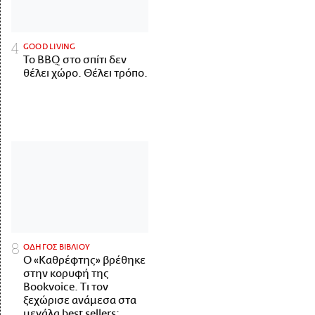
GOOD LIVING
Το BBQ στο σπίτι δεν
θέλει χώρο. Θέλει τρόπο.
ΟΔΗΓΟΣ ΒΙΒΛΙΟΥ
Ο «Καθρέφτης» βρέθηκε
στην κορυφή της
Bookvoice. Τι τον
ξεχώρισε ανάμεσα στα
μεγάλα best sellers;