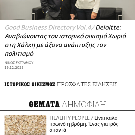
ΑΜΠΑ
PRINT
Good Business Directory Vol.4
Deloitte:
Αναβιώνοντας τον ιστορικό οικισμό Χωριό
στη Χάλκη με άξονα ανάπτυξης τον
πολιτισμό
ΝΙΚΟΣ ΕΥΣΤΑΘΙΟΥ
19.12.2023
ΠΡΟΣΦΑΤΕΣ ΕΙΔΗΣΕΙΣ
ΙΣΤΟΡΙΚΟΣ ΟΙΚΙΣΜΟΣ
ΔΗΜΟΦΙΛΗ
ΘΕΜΑΤΑ
HEALTHY PEOPLE
Είναι καλό
πρωινό η βρόμη; Ένας γιατρός
απαντά