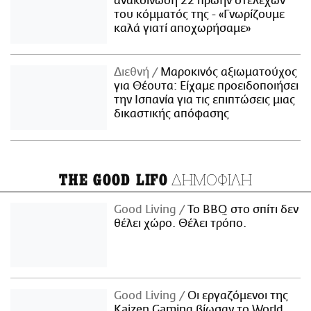
ανακοίνωση 22 πρώην στελεχών
του κόμματός της - «Γνωρίζουμε
καλά γιατί αποχωρήσαμε»
Διεθνή
Μαροκινός αξιωματούχος
για Θέουτα: Είχαμε προειδοποιήσει
την Ισπανία για τις επιπτώσεις μιας
δικαστικής απόφασης
ΔΗΜΟΦΙΛΗ
THE GOOD LIFO
Good Living
Το BBQ στο σπίτι δεν
θέλει χώρο. Θέλει τρόπο.
Good Living
Οι εργαζόμενοι της
Kaizen Gaming βίωσαν το World