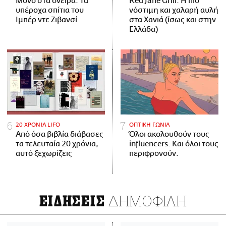
Μόνο στα όνειρα: Τα
Red Jane Grill: Η πιο
υπέροχα σπίτια του
νόστιμη και χαλαρή αυλή
Ιμπέρ ντε Ζιβανσί
στα Χανιά (ίσως και στην
Ελλάδα)
20 ΧΡΟΝΙΑ LIFO
ΟΠΤΙΚΗ ΓΩΝΙΑ
Από όσα βιβλία διάβασες
Όλοι ακολουθούν τους
τα τελευταία 20 χρόνια,
influencers. Και όλοι τους
αυτό ξεχωρίζεις
περιφρονούν.
ΔΗΜΟΦΙΛΗ
ΕΙΔΗΣΕΙΣ