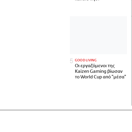
GOOD LIVING
Οι εργαζόμενοι της
Kaizen Gaming βίωσαν
το World Cup από "μέσα"