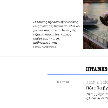
Ο τομέας της αστικής εναέριας
κινητικότητας θεωρείται εδώ και
χρόνια «προ των πυλών», μέχρι
σήμερα παραμένει κυρίως
υπόσχεση - και όχι
καθημερινότητα
LIFO NEWSROOM
ΙΠΤΑΜΕΝ
Τech & Sci
8.1.2020
Πότε θα βγ
Τη συμμαχία τη
η Uber σε έκθ