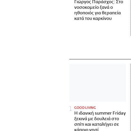
Γιώργος Παράσχος: Στο
νοσοκομείο ξανά ο
ηθοποιός για θεραπεία
κατά του καρκίνου
GOOD LIVING
Η ιδανική summer Friday
ξεκινά με δουλειά στο
σπίτι και καταλήγει σε
κάποιο νησί