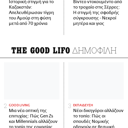
Ιστορική στιγμή για το
Βίντεο ντοκουμέντο από
Καζακστάν:
το τροχαίο στις Σέρρες:
Απελευθέρωσαν τίγρη
Η στιγμή της σφοδρής
του Αμούρ στη φύση
σύγκρουσης - Νεκροί
μετά από 70 χρόνια
μητέρα και γιος
ΔΗΜΟΦΙΛΗ
THE GOOD LIFO
GOOD LIVING
ΕΚΠΑΙΔΕΥΣΗ
Μια νέα οπτική της
Νέοι δικηγόροι αλλάζουν
επιτυχίας: Πώς Gen Zs
το τοπίο: Πώς οι
και Millennials αλλάζουν
σπουδές Νομικής
το τοπίο της εργασίας
οδηγούν σε θεσμική