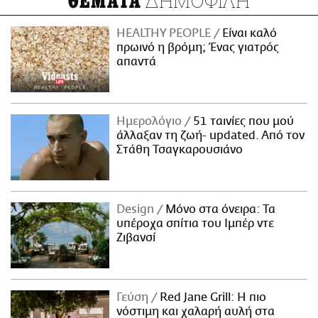
ΔΗΜΟΦΙΛΗ
ΘΕΜΑΤΑ
HEALTHY PEOPLE
Είναι καλό
πρωινό η βρόμη; Ένας γιατρός
απαντά
Ημερολόγιο
51 ταινίες που μού
άλλαξαν τη ζωή- updated. Aπό τον
Στάθη Τσαγκαρουσιάνο
Design
Μόνο στα όνειρα: Τα
υπέροχα σπίτια του Ιμπέρ ντε
Ζιβανσί
Γεύση
Red Jane Grill: Η πιο
νόστιμη και χαλαρή αυλή στα