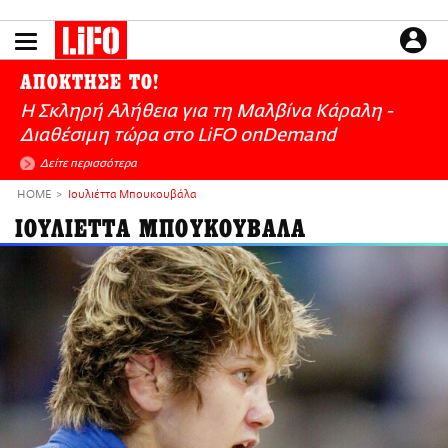
Παράκαμψη
προς
το
ΕΙΔΗΣΕΙΣ
κυρίως
ΑΠΟΚΤΗΣΕ ΤΟ!
περιεχόμενο
CULTURE
Η Σκληρή Αλήθεια για τη Μαλβίνα Κάραλη -
ΑΠΟΨΕΙΣ
Διαθέσιμη τώρα στo LiFO onDemand
ΤΡΟΠΟΣ ΖΩΗΣ
Δείτε περισσότερα
PODCASTS
HOME
Ιουλιέττα Μπουκουβάλα
Plus
ΙΟΥΛΙΕΤΤΑ ΜΠΟΥΚΟΥΒΑΛΑ
LIFO SHOP
NEWSLETTER
ΜΙΚΡΟΠΡΑΓΜΑΤΑ
THE GOOD LIFO
LIFOLAND
CITY GUIDE