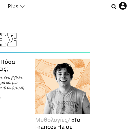
Plus
Θέματα
Συνεντεύξεις
Videos
ΗΣ
τα
Αφιερώματα
Ζώδια
Εξομολογήσεις
Blogs
η
Πόσα
Οι Αθηναίοι
ις;
Απώλειες
, ένα βιβλίο,
Lgbtqi+
μα και μια
Επιλογές
ική) συζήτηση
ΗΣ
Μυθολογίες
«Το
Frances Ha σε