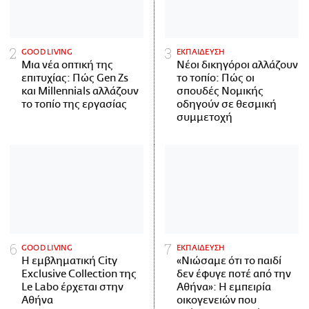
GOOD LIVING
ΕΚΠΑΙΔΕΥΣΗ
Μια νέα οπτική της
Νέοι δικηγόροι αλλάζουν
επιτυχίας: Πώς Gen Zs
το τοπίο: Πώς οι
και Millennials αλλάζουν
σπουδές Νομικής
το τοπίο της εργασίας
οδηγούν σε θεσμική
συμμετοχή
GOOD LIVING
ΕΚΠΑΙΔΕΥΣΗ
Η εμβληματική City
«Νιώσαμε ότι το παιδί
Exclusive Collection της
δεν έφυγε ποτέ από την
Le Labo έρχεται στην
Αθήνα»: Η εμπειρία
Αθήνα
οικογενειών που