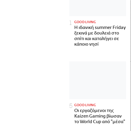
GOOD LIVING
Η ιδανική summer Friday
ξεκινά με δουλειά στο
σπίτι και καταλήγει σε
κάποιο νησί
GOOD LIVING
Οι εργαζόμενοι της
Kaizen Gaming βίωσαν
το World Cup από "μέσα"