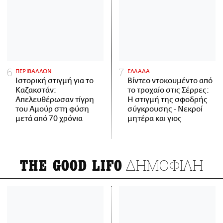
ΠΕΡΙΒΑΛΛΟΝ
ΕΛΛΑΔΑ
Ιστορική στιγμή για το
Βίντεο ντοκουμέντο από
Καζακστάν:
το τροχαίο στις Σέρρες:
Απελευθέρωσαν τίγρη
Η στιγμή της σφοδρής
του Αμούρ στη φύση
σύγκρουσης - Νεκροί
μετά από 70 χρόνια
μητέρα και γιος
ΔΗΜΟΦΙΛΗ
THE GOOD LIFO