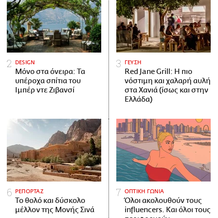
DESIGN
ΓΕΥΣΗ
Μόνο στα όνειρα: Τα
Red Jane Grill: Η πιο
υπέροχα σπίτια του
νόστιμη και χαλαρή αυλή
Ιμπέρ ντε Ζιβανσί
στα Χανιά (ίσως και στην
Ελλάδα)
ΡΕΠΟΡΤΑΖ
ΟΠΤΙΚΗ ΓΩΝΙΑ
Το θολό και δύσκολο
Όλοι ακολουθούν τους
μέλλον της Μονής Σινά
influencers. Και όλοι τους