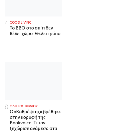
GOOD LIVING
Το BBQ στο σπίτι δεν
θέλει χώρο. Θέλει τρόπο.
ΟΔΗΓΟΣ ΒΙΒΛΙΟΥ
Ο «Καθρέφτης» βρέθηκε
στην κορυφή της
Bookvoice. Τι τον
ξεχώρισε ανάμεσα στα