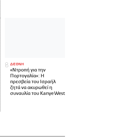
ΔΙΕΘΝΗ
«Ντροπή για την
Πορτογαλία»: Η
πρεσβεία του Ισραήλ
ζητά να ακυρωθεί η
συναυλία του Kanye West