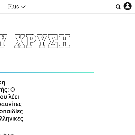
Plus
Θέματα
Συνεντεύξεις
Videos
Υ ΧΡΥΣΗ
τα
Αφιερώματα
Ζώδια
Εξομολογήσεις
Blogs
η
Οι Αθηναίοι
Απώλειες
Lgbtqi+
κη
Επιλογές
ής: O
ου λέει
σαυγίτες
οπαιδίες
ελληνικές