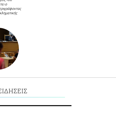
γός του
τει ο
εριγράφοντας
γκληματικής
ΕΙΔΗΣΕΙΣ