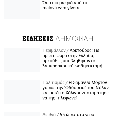
Όσο πιο μακριά από το
mainstream γίνεται
ΔΗΜΟΦΙΛΗ
ΕΙΔΗΣΕΙΣ
Περιβάλλον
Αρκτούρος: Για
πρώτη φορά στην Ελλάδα,
αρκούδες υποβλήθηκαν σε
λαπαροσκοπική ωοθηκεκτομή
Πολιτισμός
Η Σαμάνθα Μόρτον
γύρισε την “Οδύσσεια” του Νόλαν
και μετά το Χόλιγουντ σταμάτησε
να της τηλεφωνεί
Διεθνή
55 ώρες στο νερό: