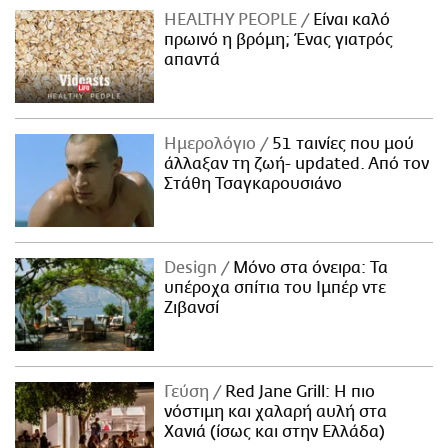
HEALTHY PEOPLE
Είναι καλό
πρωινό η βρόμη; Ένας γιατρός
απαντά
Ημερολόγιο
51 ταινίες που μού
άλλαξαν τη ζωή- updated. Aπό τον
Στάθη Τσαγκαρουσιάνο
Design
Μόνο στα όνειρα: Τα
υπέροχα σπίτια του Ιμπέρ ντε
Ζιβανσί
Γεύση
Red Jane Grill: Η πιο
νόστιμη και χαλαρή αυλή στα
Χανιά (ίσως και στην Ελλάδα)