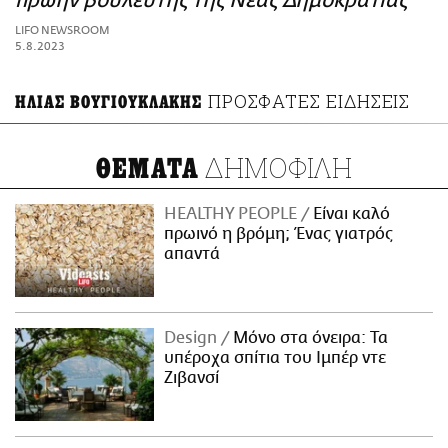
πρώην βουλευτής της Νέας Δημοκρατίας
ΑΜΠΑ
LIFO NEWSROOM
PRINT
5.8.2023
ΠΡΟΣΦΑΤΕΣ ΕΙΔΗΣΕΙΣ
ΗΛΙΑΣ ΒΟΥΓΙΟΥΚΛΑΚΗΣ
ΔΗΜΟΦΙΛΗ
ΘΕΜΑΤΑ
HEALTHY PEOPLE
Είναι καλό
πρωινό η βρόμη; Ένας γιατρός
απαντά
Design
Μόνο στα όνειρα: Τα
υπέροχα σπίτια του Ιμπέρ ντε
Ζιβανσί