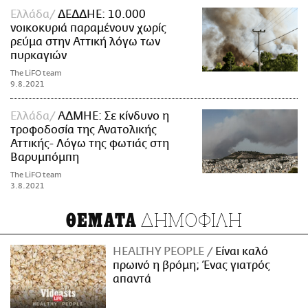
Ελλάδα
ΔΕΔΔΗΕ: 10.000
νοικοκυριά παραμένουν χωρίς
ρεύμα στην Αττική λόγω των
πυρκαγιών
The LiFO team
9.8.2021
Ελλάδα
ΑΔΜΗΕ: Σε κίνδυνο η
τροφοδοσία της Ανατολικής
Αττικής- Λόγω της φωτιάς στη
Βαρυμπόμπη
The LiFO team
3.8.2021
ΔΗΜΟΦΙΛΗ
ΘΕΜΑΤΑ
HEALTHY PEOPLE
Είναι καλό
πρωινό η βρόμη; Ένας γιατρός
απαντά