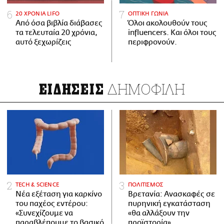
20 ΧΡΟΝΙΑ LIFO
ΟΠΤΙΚΗ ΓΩΝΙΑ
Από όσα βιβλία διάβασες
Όλοι ακολουθούν τους
τα τελευταία 20 χρόνια,
influencers. Και όλοι τους
αυτό ξεχωρίζεις
περιφρονούν.
ΔΗΜΟΦΙΛΗ
ΕΙΔΗΣΕΙΣ
ΤECH & SCIENCE
ΠΟΛΙΤΙΣΜΟΣ
Νέα εξέταση για καρκίνο
Βρετανία: Ανασκαφές σε
του παχέος εντέρου:
πυρηνική εγκατάσταση
«Συνεχίζουμε να
«θα αλλάξουν την
παραβλέπουμε το βασικό
προϊστορία»,