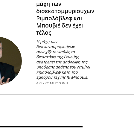
μάχη των
δισεκατομμυριούχων
Ριμπολόβλεφ και
Μπουβιέ δεν έχει
τέλος
Η μάχη των
δισεκατομμυριούχων
συνεχίζεται καθώς το
δικαστήριο της Γενεύης
ανατρέπει την απόρριψη της
υπόθεσης απάτης του Ντμίτρι
Ριμπολόβλεφ κατά του
εμπόρου τέχνης Ιβ Μπουβιέ.
ΑΡΓΥΡΩ ΜΠΟΖΩΝΗ