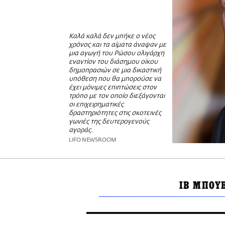
Καλά καλά δεν μπήκε ο νέος
χρόνος και τα αίματα άναψαν με
μια αγωγή του Ρώσου ολιγάρχη
εναντίον του διάσημου οίκου
δημοπρασιών σε μια δικαστική
υπόθεση που θα μπορούσε να
έχει μόνιμες επιπτώσεις στον
τρόπο με τον οποίο διεξάγονται
οι επιχειρηματικές
δραστηριότητες στις σκοτεινές
γωνιές της δευτερογενούς
αγοράς.
LIFO NEWSROOM
ΙΒ ΜΠΟΥ