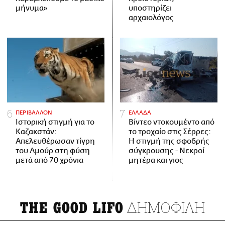
μήνυμα»
υποστηρίζει
αρχαιολόγος
ΠΕΡΙΒΑΛΛΟΝ
ΕΛΛΑΔΑ
Ιστορική στιγμή για το
Βίντεο ντοκουμέντο από
Καζακστάν:
το τροχαίο στις Σέρρες:
Απελευθέρωσαν τίγρη
Η στιγμή της σφοδρής
του Αμούρ στη φύση
σύγκρουσης - Νεκροί
μετά από 70 χρόνια
μητέρα και γιος
ΔΗΜΟΦΙΛΗ
THE GOOD LIFO