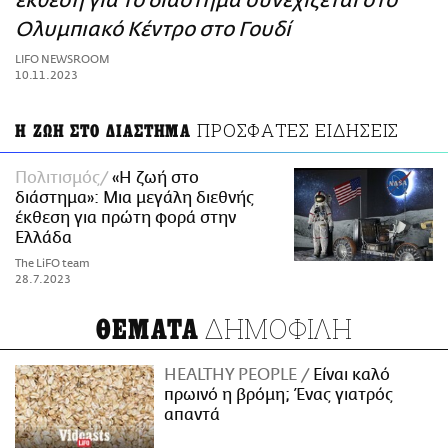
έκθεση για το διάστημα συνεχίζεται στο
ΑΜΠΑ
Ολυμπιακό Κέντρο στο Γουδί
PRINT
LIFO NEWSROOM
10.11.2023
ΠΡΟΣΦΑΤΕΣ ΕΙΔΗΣΕΙΣ
Η ΖΩΗ ΣΤΟ ΔΙΑΣΤΗΜΑ
Πολιτισμός
«Η ζωή στο
διάστημα»: Μια μεγάλη διεθνής
έκθεση για πρώτη φορά στην
Ελλάδα
The LiFO team
28.7.2023
ΔΗΜΟΦΙΛΗ
ΘΕΜΑΤΑ
HEALTHY PEOPLE
Είναι καλό
πρωινό η βρόμη; Ένας γιατρός
απαντά