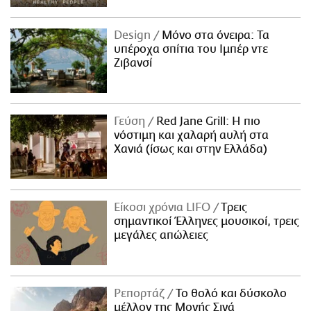
Design
Μόνο στα όνειρα: Τα
υπέροχα σπίτια του Ιμπέρ ντε
Ζιβανσί
Γεύση
Red Jane Grill: Η πιο
νόστιμη και χαλαρή αυλή στα
Χανιά (ίσως και στην Ελλάδα)
Είκοσι χρόνια LIFO
Tρεις
σημαντικοί Έλληνες μουσικοί, τρεις
μεγάλες απώλειες
Ρεπορτάζ
Το θολό και δύσκολο
μέλλον της Μονής Σινά