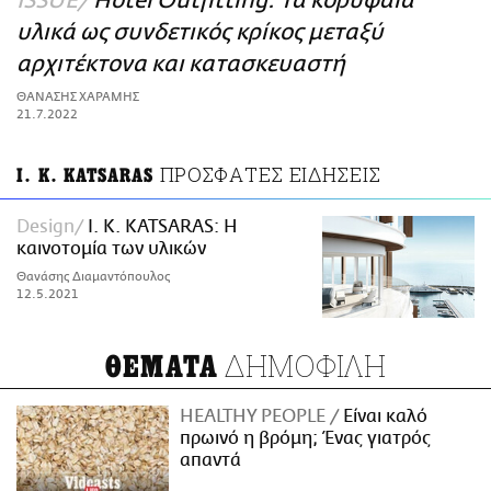
ISSUE
Hotel Outfitting: Τα κορυφαία
ΑΜΠΑ
υλικά ως συνδετικός κρίκος μεταξύ
PRINT
αρχιτέκτονα και κατασκευαστή
ΘΑΝΑΣΗΣ ΧΑΡΑΜΗΣ
21.7.2022
ΠΡΟΣΦΑΤΕΣ ΕΙΔΗΣΕΙΣ
Ι. Κ. KATSARAS
Design
Ι. Κ. KATSARAS: Η
καινοτομία των υλικών
Θανάσης Διαμαντόπουλος
12.5.2021
ΔΗΜΟΦΙΛΗ
ΘΕΜΑΤΑ
HEALTHY PEOPLE
Είναι καλό
πρωινό η βρόμη; Ένας γιατρός
απαντά