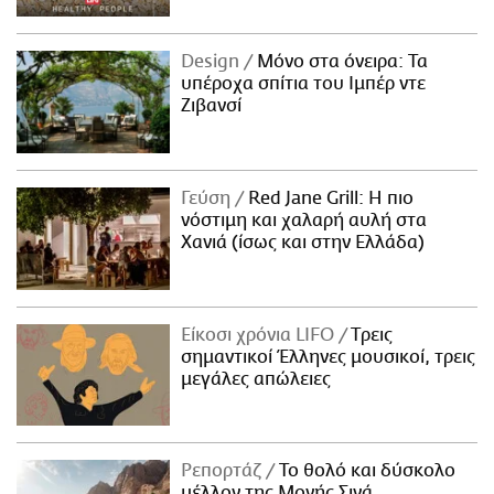
Design
Μόνο στα όνειρα: Τα
υπέροχα σπίτια του Ιμπέρ ντε
Ζιβανσί
Γεύση
Red Jane Grill: Η πιο
νόστιμη και χαλαρή αυλή στα
Χανιά (ίσως και στην Ελλάδα)
Είκοσι χρόνια LIFO
Tρεις
σημαντικοί Έλληνες μουσικοί, τρεις
μεγάλες απώλειες
Ρεπορτάζ
Το θολό και δύσκολο
μέλλον της Μονής Σινά