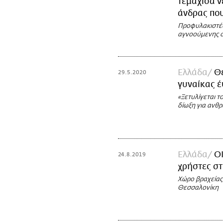
τεμάχισα ν
άνδρας πο
Προφυλακιστέο
αγνοούμενης 
Ελλάδα
Θ
29.5.2020
γυναίκας έ
«Ξετυλίγεται τ
δίωξη για ανθ
Ελλάδα
ΟΚ
24.8.2019
χρήστες σ
Χώρο βραχείας
Θεσσαλονίκη