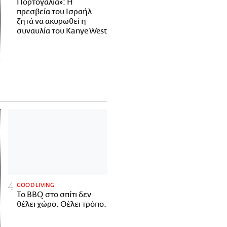
Πορτογαλία»: Η
πρεσβεία του Ισραήλ
ζητά να ακυρωθεί η
συναυλία του Kanye West
GOOD LIVING
Το BBQ στο σπίτι δεν
θέλει χώρο. Θέλει τρόπο.