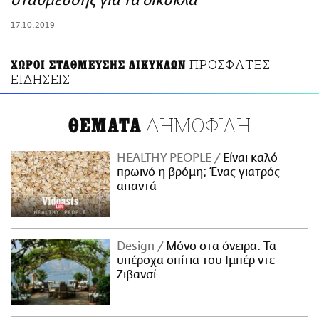
στάθμευσης για τα δίκυκλα
ΑΜΠΑ
17.10.2019
PRINT
ΠΡΟΣΦΑΤΕΣ
ΧΩΡΟΙ ΣΤΑΘΜΕΥΣΗΣ ΔΙΚΥΚΛΩΝ
ΕΙΔΗΣΕΙΣ
ΔΗΜΟΦΙΛΗ
ΘΕΜΑΤΑ
HEALTHY PEOPLE
Είναι καλό
πρωινό η βρόμη; Ένας γιατρός
απαντά
Design
Μόνο στα όνειρα: Τα
υπέροχα σπίτια του Ιμπέρ ντε
Ζιβανσί