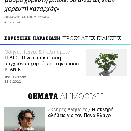
μαύρο χορευτή μπαλέτου αλλά ως έναν
ΑΜΠΑ
χορευτή καταρχάς»
PRINT
ΘΟΔΩΡΗΣ ΑΝΤΩΝΟΠΟΥΛΟΣ
4.12.2024
ΠΡΟΣΦΑΤΕΣ ΕΙΔΗΣΕΙΣ
ΧΟΡΕΥΤΙΚΗ ΠΑΡΑΣΤΑΣΗ
Οδηγός Τέχνες & Πολιτισμός
FLAT Ǝ: Η νέα παράσταση
σύγχρονου χορού απο την ομάδα
PLAN B
The LiFO team
13.9.2022
ΔΗΜΟΦΙΛΗ
ΘΕΜΑΤΑ
Σκληρές Αλήθειες
H σκληρή
αλήθεια για τον Πάνο Βλάχο