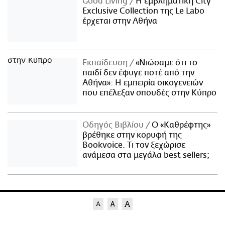
Good Living
Η εμβληματική City
Exclusive Collection της Le Labo
έρχεται στην Αθήνα
Εκπαίδευση
«Νιώσαμε ότι το
παιδί δεν έφυγε ποτέ από την
Αθήνα»: Η εμπειρία οικογενειών
που επέλεξαν σπουδές στην Κύπρο
Οδηγός Βιβλίου
Ο «Καθρέφτης»
βρέθηκε στην κορυφή της
Bookvoice. Τι τον ξεχώρισε
ανάμεσα στα μεγάλα best sellers;