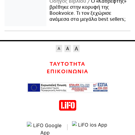
Οδηγός Βιβλίου
Ο «Καθρέφτης»
βρέθηκε στην κορυφή της
Bookvoice. Τι τον ξεχώρισε
ανάμεσα στα μεγάλα best sellers;
ΤΑΥΤΟΤΗΤΑ
ΕΠΙΚΟΙΝΩΝΙΑ