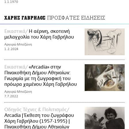
1.1.1970
ΑΜΠΑ
PRINT
ΠΡΟΣΦΑΤΕΣ ΕΙΔΗΣΕΙΣ
ΧΑΡΗΣ ΓΑΒΡΗΛΟΣ
Εικαστικά
Η αέρινη, σκοτεινή
μελαγχολία του Χάρη Γαβρήλου
Αργυρώ Μποζώνη
1.2.2024
Εικαστικά
«Arcadia» στην
Πινακοθήκη Δήμου Αθηναίων:
Γνωριμία με τη ζωγραφική του
πρόωρα χαμένου Χάρη Γαβρήλου
Αργυρώ Μποζώνη
7.7.2022
Οδηγός Τέχνες & Πολιτισμός
Arcadia | Έκθεση του ζωγράφου
Χάρη Γαβρήλου (1957-1995) |
Πινακοθήκη Δήμου Αθηναίων