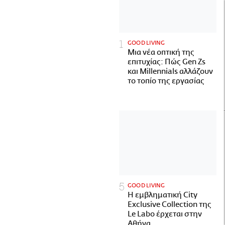
GOOD LIVING
Μια νέα οπτική της
επιτυχίας: Πώς Gen Zs
και Millennials αλλάζουν
το τοπίο της εργασίας
GOOD LIVING
Η εμβληματική City
Exclusive Collection της
Le Labo έρχεται στην
Αθήνα