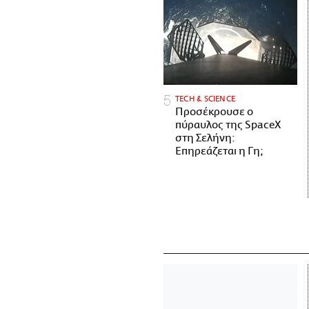
ΤECH & SCIENCE
Προσέκρουσε ο
πύραυλος της SpaceX
στη Σελήνη:
Επηρεάζεται η Γη;