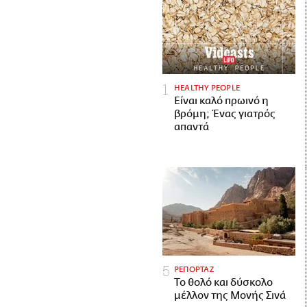
HEALTHY PEOPLE
Είναι καλό πρωινό η
βρόμη; Ένας γιατρός
απαντά
ΡΕΠΟΡΤΑΖ
Το θολό και δύσκολο
μέλλον της Μονής Σινά