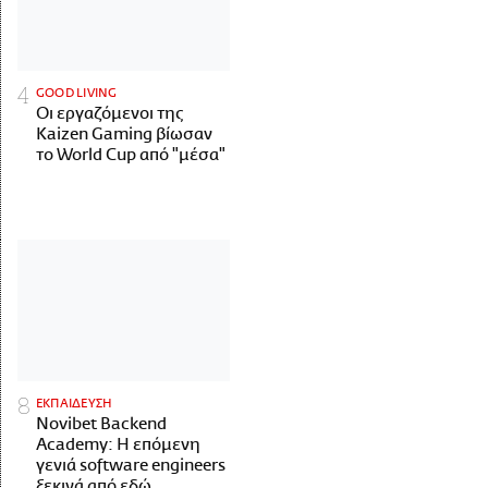
GOOD LIVING
Οι εργαζόμενοι της
Kaizen Gaming βίωσαν
το World Cup από "μέσα"
ΕΚΠΑΙΔΕΥΣΗ
Novibet Backend
Academy: Η επόμενη
γενιά software engineers
ξεκινά από εδώ