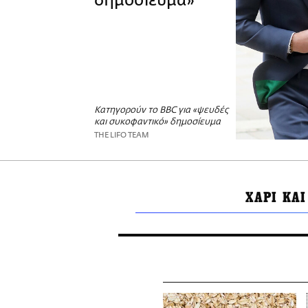
δημοσίευμα»
Κατηγορούν το BBC για «ψευδές
και συκοφαντικό» δημοσίευμα
THE LIFO TEAM
ΧΑΡΙ ΚΑ