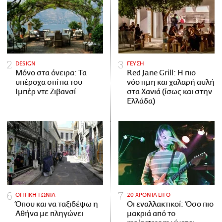
DESIGN
ΓΕΥΣΗ
Μόνο στα όνειρα: Τα
Red Jane Grill: Η πιο
υπέροχα σπίτια του
νόστιμη και χαλαρή αυλή
Ιμπέρ ντε Ζιβανσί
στα Χανιά (ίσως και στην
Ελλάδα)
ΟΠΤΙΚΗ ΓΩΝΙΑ
20 ΧΡΟΝΙΑ LIFO
Όπου και να ταξιδέψω η
Οι εναλλακτικοί: Όσο πιο
Αθήνα με πληγώνει
μακριά από το