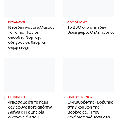
ΕΚΠΑΙΔΕΥΣΗ
GOOD LIVING
Νέοι δικηγόροι αλλάζουν
Το BBQ στο σπίτι δεν
το τοπίο: Πώς οι
θέλει χώρο. Θέλει τρόπο.
σπουδές Νομικής
οδηγούν σε θεσμική
συμμετοχή
ΕΚΠΑΙΔΕΥΣΗ
ΟΔΗΓΟΣ ΒΙΒΛΙΟΥ
«Νιώσαμε ότι το παιδί
Ο «Καθρέφτης» βρέθηκε
δεν έφυγε ποτέ από την
στην κορυφή της
Αθήνα»: Η εμπειρία
Bookvoice. Τι τον
οικογενειών που
ξεχώρισε ανάμεσα στα