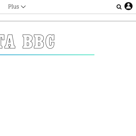
Plus
Θέματα
Συνεντεύξεις
Videos
ΤΑ BBC
τα
Αφιερώματα
Ζώδια
Εξομολογήσεις
Blogs
η
Οι Αθηναίοι
Απώλειες
Lgbtqi+
Επιλογές