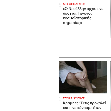
ΜΕΣΟΠΟΛΕΜΟΣ
«Ο Νεοέλλην άρχισε να
λούεται. Γεγονός
κοσμοϊστορικής
σημασίας»
ΤECH & SCIENCE
Κράμπες: Τι τις προκαλεί
και τι να κάνουμε όταν