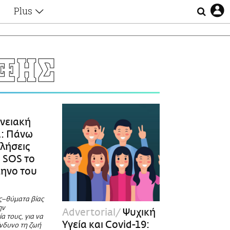
Plus
Θέματα
Συνεντεύξεις
Videos
ΞΗΣ
τα
Αφιερώματα
Ζώδια
Εξομολογήσεις
Blogs
η
Οι Αθηναίοι
νειακή
Απώλειες
α: Πάνω
Lgbtqi+
κλήσεις
Επιλογές
 SOS το
ηνο του
ς–θύματα βίας
ην
Advertorial
Ψυχική
α τους, για να
Υγεία και Covid-19:
ίνδυνο τη ζωή