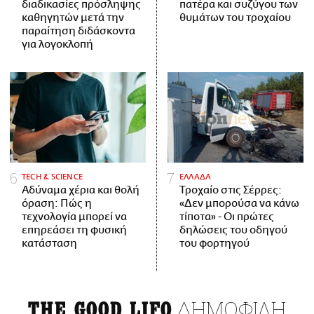
διαδικασίες πρόσληψης
πατέρα και συζύγου των
καθηγητών μετά την
θυμάτων του τροχαίου
παραίτηση διδάσκοντα
για λογοκλοπή
ΤECH & SCIENCE
ΕΛΛΑΔΑ
Αδύναμα χέρια και θολή
Τροχαίο στις Σέρρες:
όραση: Πώς η
«Δεν μπορούσα να κάνω
τεχνολογία μπορεί να
τίποτα» - Οι πρώτες
επηρεάσει τη φυσική
δηλώσεις του οδηγού
κατάσταση
του φορτηγού
ΔΗΜΟΦΙΛΗ
THE GOOD LIFO