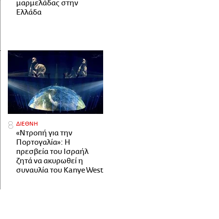
μαρμελάδας στην
Ελλάδα
ΔΙΕΘΝΗ
«Ντροπή για την
Πορτογαλία»: Η
πρεσβεία του Ισραήλ
ζητά να ακυρωθεί η
συναυλία του Kanye West