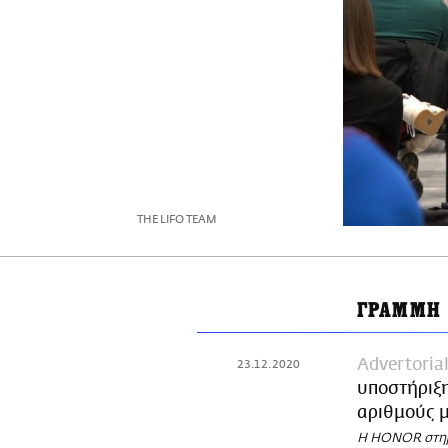
THE LIFO TEAM
ΓΡΑΜΜΗ 
Advertoria
23.12.2020
υποστήριξη
αριθμούς μ
Η HONOR στηρί