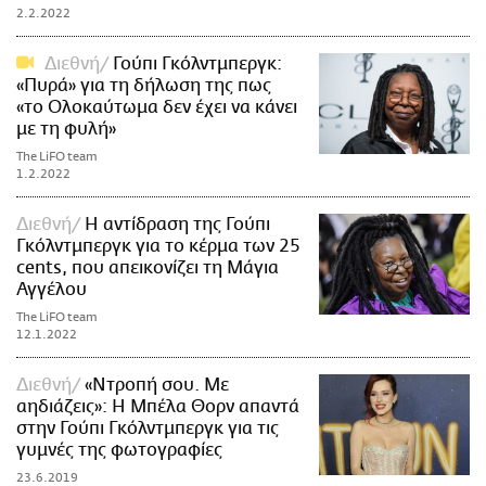
2.2.2022
Διεθνή
Γούπι Γκόλντμπεργκ:
«Πυρά» για τη δήλωση της πως
«το Ολοκαύτωμα δεν έχει να κάνει
με τη φυλή»
The LiFO team
1.2.2022
Διεθνή
Η αντίδραση της Γούπι
Γκόλντμπεργκ για το κέρμα των 25
cents, που απεικονίζει τη Μάγια
Αγγέλου
The LiFO team
12.1.2022
Διεθνή
«Ντροπή σου. Με
αηδιάζεις»: Η Μπέλα Θορν απαντά
στην Γούπι Γκόλντμπεργκ για τις
γυμνές της φωτογραφίες
23.6.2019