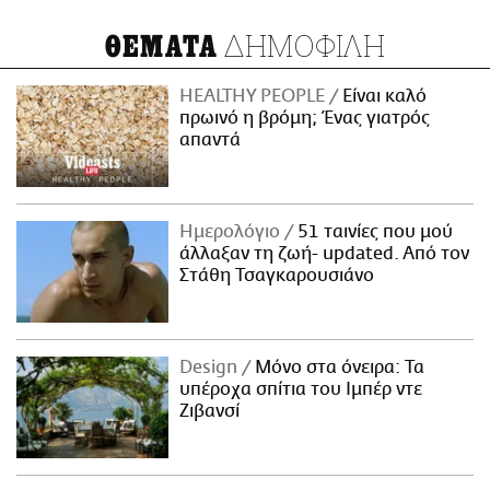
ΔΗΜΟΦΙΛΗ
ΘΕΜΑΤΑ
HEALTHY PEOPLE
Είναι καλό
πρωινό η βρόμη; Ένας γιατρός
απαντά
Ημερολόγιο
51 ταινίες που μού
άλλαξαν τη ζωή- updated. Aπό τον
Στάθη Τσαγκαρουσιάνο
Design
Μόνο στα όνειρα: Τα
υπέροχα σπίτια του Ιμπέρ ντε
Ζιβανσί