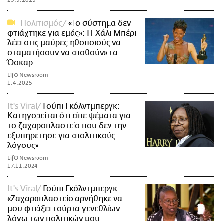
29.9.2025
Πολιτισμός
«Το σύστημα δεν
φτιάχτηκε για εμάς»: Η Χάλι Μπέρι
λέει στις μαύρες ηθοποιούς να
σταματήσουν να «ποθούν» τα
Όσκαρ
LifO Newsroom
1.4.2025
It's Viral
Γούπι Γκόλντμπεργκ:
Κατηγορείται ότι είπε ψέματα για
το ζαχαροπλαστείο που δεν την
εξυπηρέτησε για «πολιτικούς
λόγους»
LifO Newsroom
17.11.2024
It's Viral
Γούπι Γκόλντμπεργκ:
«Ζαχαροπλαστείο αρνήθηκε να
μου φτιάξει τούρτα γενεθλίων
λόγω των πολιτικών μου