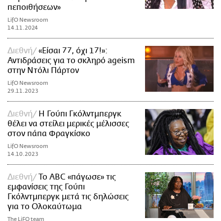
πεποιθήσεων»
LifO Newsroom
14.11.2024
Διεθνή
«Είσαι 77, όχι 17!»:
Αντιδράσεις για το σκληρό ageism
στην Ντόλι Πάρτον
LifO Newsroom
29.11.2023
Διεθνή
Η Γούπι Γκόλντμπεργκ
θέλει να στείλει μερικές μέλισσες
στον πάπα Φραγκίσκο
LifO Newsroom
14.10.2023
Διεθνή
Το ABC «πάγωσε» τις
εμφανίσεις της Γούπι
Γκόλντμπεργκ μετά τις δηλώσεις
για το Ολοκαύτωμα
The LiFO team