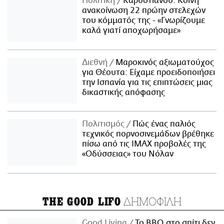
Πολιτική
Καρυστιανού: Κοινή
ανακοίνωση 22 πρώην στελεχών
του κόμματός της - «Γνωρίζουμε
καλά γιατί αποχωρήσαμε»
Διεθνή
Μαροκινός αξιωματούχος
για Θέουτα: Είχαμε προειδοποιήσει
την Ισπανία για τις επιπτώσεις μιας
δικαστικής απόφασης
Πολιτισμός
Πώς ένας παλιός
τεχνικός πορνοσινεμάδων βρέθηκε
πίσω από τις IMAX προβολές της
«Οδύσσειας» του Νόλαν
ΔΗΜΟΦΙΛΗ
THE GOOD LIFO
Good Living
Το BBQ στο σπίτι δεν