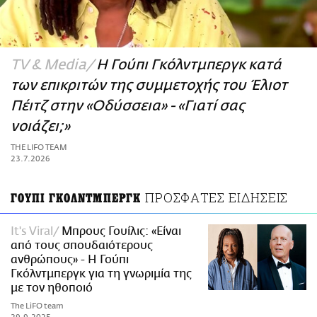
ΑΜΠΑ
PRINT
TV & Media
Η Γούπι Γκόλντμπεργκ κατά
των επικριτών της συμμετοχής του Έλιοτ
Πέιτζ στην «Οδύσσεια» - «Γιατί σας
νοιάζει;»
THE LIFO TEAM
23.7.2026
ΠΡΟΣΦΑΤΕΣ ΕΙΔΗΣΕΙΣ
ΓΟΥΠΙ ΓΚΟΛΝΤΜΠΕΡΓΚ
It's Viral
Μπρους Γουίλις: «Είναι
από τους σπουδαιότερους
ανθρώπους» - Η Γούπι
Γκόλντμπεργκ για τη γνωριμία της
με τον ηθοποιό
The LiFO team