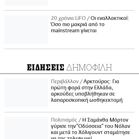
20 χρόνια LiFO
Οι εναλλακτικοί:
Όσο πιο μακριά από το
mainstream γίνεται
ΔΗΜΟΦΙΛΗ
ΕΙΔΗΣΕΙΣ
Περιβάλλον
Αρκτούρος: Για
πρώτη φορά στην Ελλάδα,
αρκούδες υποβλήθηκαν σε
λαπαροσκοπική ωοθηκεκτομή
Πολιτισμός
Η Σαμάνθα Μόρτον
γύρισε την “Οδύσσεια” του Νόλαν
και μετά το Χόλιγουντ σταμάτησε
να της τηλεφωνεί