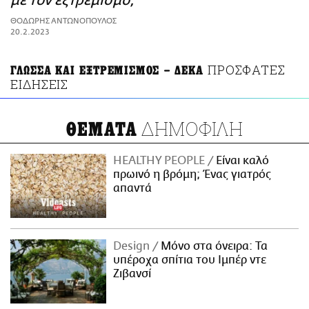
με τον εξτρεμισμό;
ΑΜΠΑ
ΘΟΔΩΡΗΣ ΑΝΤΩΝΟΠΟΥΛΟΣ
PRINT
20.2.2023
ΠΡΟΣΦΑΤΕΣ
ΓΛΩΣΣΑ ΚΑΙ ΕΞΤΡΕΜΙΣΜΟΣ – ΔΕΚΑ
ΕΙΔΗΣΕΙΣ
ΔΗΜΟΦΙΛΗ
ΘΕΜΑΤΑ
HEALTHY PEOPLE
Είναι καλό
πρωινό η βρόμη; Ένας γιατρός
απαντά
Design
Μόνο στα όνειρα: Τα
υπέροχα σπίτια του Ιμπέρ ντε
Ζιβανσί