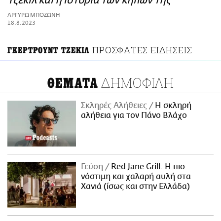
Τζέκιλ και η ιστορία των κήπων της
ΑΜΠΑ
ΑΡΓΥΡΩ ΜΠΟΖΩΝΗ
PRINT
18.8.2023
ΠΡΟΣΦΑΤΕΣ ΕΙΔΗΣΕΙΣ
ΓΚΕΡΤΡΟΥΝΤ ΤΖΕΚΙΛ
ΔΗΜΟΦΙΛΗ
ΘΕΜΑΤΑ
Σκληρές Αλήθειες
H σκληρή
αλήθεια για τον Πάνο Βλάχο
Γεύση
Red Jane Grill: Η πιο
νόστιμη και χαλαρή αυλή στα
Χανιά (ίσως και στην Ελλάδα)