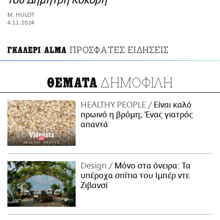
του Δημήτρη Κόκορη
ΑΜΠΑ
M. HULOT
PRINT
4.11.2024
ΠΡΟΣΦΑΤΕΣ ΕΙΔΗΣΕΙΣ
ΓΚΑΛΕΡΙ ALMA
ΔΗΜΟΦΙΛΗ
ΘΕΜΑΤΑ
HEALTHY PEOPLE
Είναι καλό
πρωινό η βρόμη; Ένας γιατρός
απαντά
Design
Μόνο στα όνειρα: Τα
υπέροχα σπίτια του Ιμπέρ ντε
Ζιβανσί