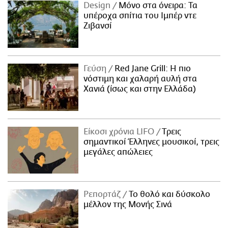
Design
Μόνο στα όνειρα: Τα
υπέροχα σπίτια του Ιμπέρ ντε
Ζιβανσί
Γεύση
Red Jane Grill: Η πιο
νόστιμη και χαλαρή αυλή στα
Χανιά (ίσως και στην Ελλάδα)
Είκοσι χρόνια LIFO
Tρεις
σημαντικοί Έλληνες μουσικοί, τρεις
μεγάλες απώλειες
Ρεπορτάζ
Το θολό και δύσκολο
μέλλον της Μονής Σινά