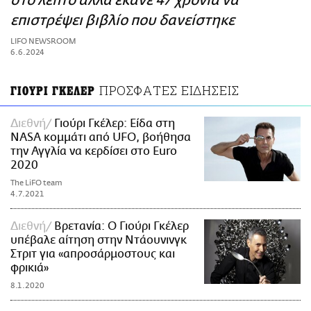
στο λεπτό αλλά έκανε 47 χρόνια να
ΑΜΠΑ
επιστρέψει βιβλίο που δανείστηκε
PRINT
LIFO NEWSROOM
6.6.2024
ΠΡΟΣΦΑΤΕΣ ΕΙΔΗΣΕΙΣ
ΓΙΟΥΡΙ ΓΚΕΛΕΡ
Διεθνή
Γιούρι Γκέλερ: Είδα στη
NASA κομμάτι από UFO, βοήθησα
την Αγγλία να κερδίσει στο Euro
2020
The LiFO team
4.7.2021
Διεθνή
Βρετανία: Ο Γιούρι Γκέλερ
υπέβαλε αίτηση στην Ντάουνινγκ
Στριτ για «απροσάρμοστους και
φρικιά»
8.1.2020