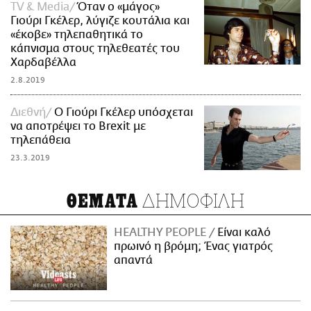
TV & Media
Όταν ο «μάγος»
Γιούρι Γκέλερ, λύγιζε κουτάλια και
«έκοβε» τηλεπαθητικά το
κάπνισμα στους τηλεθεατές του
Χαρδαβέλλα
2.8.2019
Διεθνή
Ο Γιούρι Γκέλερ υπόσχεται
να αποτρέψει το Brexit με
τηλεπάθεια
23.3.2019
ΔΗΜΟΦΙΛΗ
ΘΕΜΑΤΑ
HEALTHY PEOPLE
Είναι καλό
πρωινό η βρόμη; Ένας γιατρός
απαντά