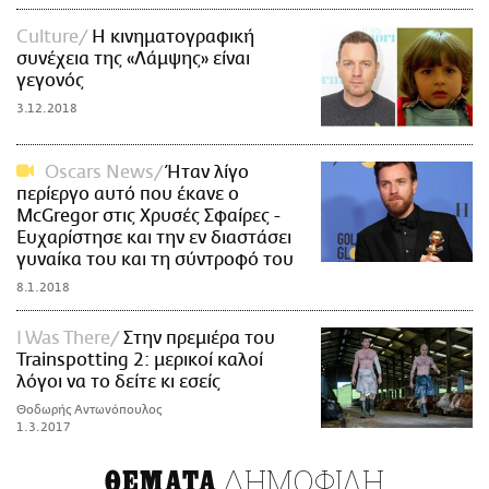
Culture
Η κινηματογραφική
συνέχεια της «Λάμψης» είναι
γεγονός
3.12.2018
Oscars News
Ήταν λίγο
περίεργο αυτό που έκανε ο
McGregor στις Χρυσές Σφαίρες -
Ευχαρίστησε και την εν διαστάσει
γυναίκα του και τη σύντροφό του
8.1.2018
I Was There
Στην πρεμιέρα του
Trainspotting 2: μερικοί καλοί
λόγοι να το δείτε κι εσείς
Θοδωρής Αντωνόπουλος
1.3.2017
ΔΗΜΟΦΙΛΗ
ΘΕΜΑΤΑ