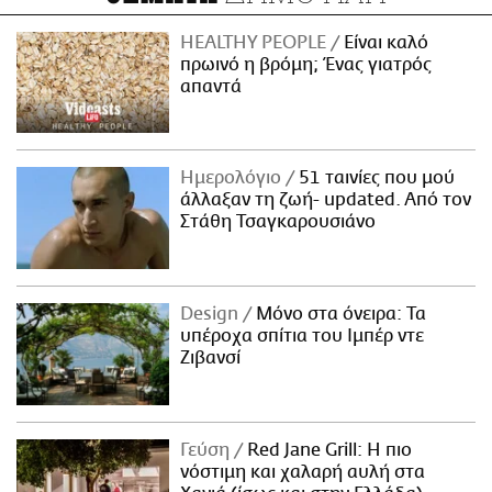
HEALTHY PEOPLE
Είναι καλό
πρωινό η βρόμη; Ένας γιατρός
απαντά
Ημερολόγιο
51 ταινίες που μού
άλλαξαν τη ζωή- updated. Aπό τον
Στάθη Τσαγκαρουσιάνο
Design
Μόνο στα όνειρα: Τα
υπέροχα σπίτια του Ιμπέρ ντε
Ζιβανσί
Γεύση
Red Jane Grill: Η πιο
νόστιμη και χαλαρή αυλή στα