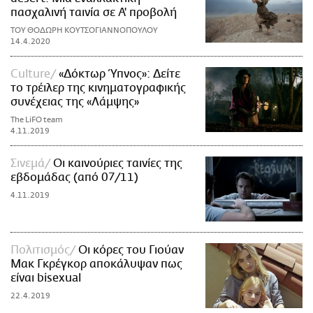
πασχαλινή ταινία σε Α' προβολή
ΤΟΥ ΘΟΔΩΡΗ ΚΟΥΤΣΟΓΙΑΝΝΟΠΟΥΛΟΥ
14.4.2020
Culture
«Δόκτωρ Ύπνος»: Δείτε
το τρέιλερ της κινηματογραφικής
συνέχειας της «Λάμψης»
The LiFO team
4.11.2019
Σινεμά
Οι καινούριες ταινίες της
εβδομάδας (από 07/11)
4.11.2019
Πολιτισμός
Οι κόρες του Γιούαν
Μακ Γκρέγκορ αποκάλυψαν πως
είναι bisexual
22.4.2019