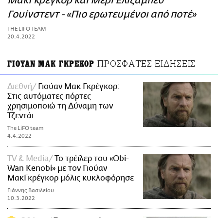
ΜακΓκρέγκορ και Μέρι Ελίζαμπεθ
ΑΜΠΑ
Γουίνστεντ - «Πιο ερωτευμένοι από ποτέ»
PRINT
THE LIFO TEAM
20.4.2022
ΠΡΟΣΦΑΤΕΣ ΕΙΔΗΣΕΙΣ
ΓΙΟΥΑΝ ΜΑΚ ΓΚΡΕΚΟΡ
Διεθνή
Γιούαν Μακ Γκρέγκορ:
Στις αυτόματες πόρτες
χρησιμοποιώ τη Δύναμη των
Τζεντάι
The LiFO team
4.4.2022
TV & Media
Το τρέιλερ του «Obi-
Wan Kenobi» με τον Γιούαν
ΜακΓκρέγκορ μόλις κυκλοφόρησε
Γιάννης Βασιλείου
10.3.2022