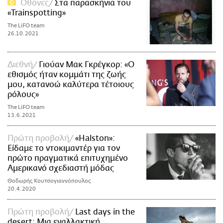
Οθόνες
Στα παρασκήνια του
«Trainspotting»
The LiFO team
26.10.2021
Διεθνή
Γιούαν Μακ Γκρέγκορ: «Ο
εθισμός ήταν κομμάτι της ζωής
μου, κατανοώ καλύτερα τέτοιους
ρόλους»
The LiFO team
13.6.2021
Πρώτη προβολή
«Halston»:
Είδαμε το ντοκιμαντέρ για τον
πρώτο πραγματικά επιτυχημένο
Αμερικανό σχεδιαστή μόδας
Θοδωρής Κουτσογιαννόπουλος
20.4.2020
Πρώτη προβολή
Last days in the
desert: Μια εναλλακτική