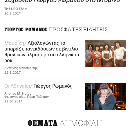
20χρονου Γιώργου Ρωμανού στο Ντομινό
ΑΜΠΑ
THE LIFO TEAM
PRINT
20.2.2024
ΠΡΟΣΦΑΤΕΣ ΕΙΔΗΣΕΙΣ
ΓΙΩΡΓΟΣ ΡΩΜΑΝΟΣ
Μουσική
Αξιολογώντας το
μπαράζ επανεκδόσεων σε βινύλιο
θρυλικών άλμπουμ του ελληνικού
ροκ...
Αντώνης Μποσκοΐτης
22.3.2017
Οι Αθηναίοι
Γιώργος Ρωμανός
Από τον M. Hulot
Φωτογραφίες: Πάρις Ταβιτιάν
22.10.2014
ΔΗΜΟΦΙΛΗ
ΘΕΜΑΤΑ