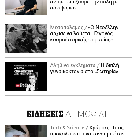
αντιμετωπίζουμε την πόλη με
αδιαφορία»
Μεσοπόλεμος
«Ο Νεοέλλην
άρχισε να λούεται. Γεγονός
κοσμοϊστορικής σημασίας»
Αληθινά εγκλήματα
Η διπλή
γυναικοκτονία στο «Σωτηρία»
ΔΗΜΟΦΙΛΗ
ΕΙΔΗΣΕΙΣ
Τech & Science
Κράμπες: Τι τις
προκαλεί και τι να κάνουμε όταν