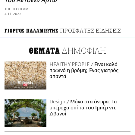
του Αντονέν Αρτώ
ΑΜΠΑ
THE LIFO TEAM
PRINT
4.11.2022
ΠΡΟΣΦΑΤΕΣ ΕΙΔΗΣΕΙΣ
ΓΙΩΡΓΟΣ ΠΑΛΑΜΙΩΤΗΣ
ΔΗΜΟΦΙΛΗ
ΘΕΜΑΤΑ
HEALTHY PEOPLE
Είναι καλό
πρωινό η βρόμη; Ένας γιατρός
απαντά
Design
Μόνο στα όνειρα: Τα
υπέροχα σπίτια του Ιμπέρ ντε
Ζιβανσί