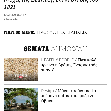
πτυχές της Ελληνικής Επανάστασης του
ΑΜΠΑ
1821
PRINT
ΒΑΣΙΛΙΚΗ ΣΙΟΥΤΗ
25.3.2023
ΠΡΟΣΦΑΤΕΣ ΕΙΔΗΣΕΙΣ
ΓΙΩΡΓΟΣ ΛΙΕΡΟΣ
ΔΗΜΟΦΙΛΗ
ΘΕΜΑΤΑ
HEALTHY PEOPLE
Είναι καλό
πρωινό η βρόμη; Ένας γιατρός
απαντά
Design
Μόνο στα όνειρα: Τα
υπέροχα σπίτια του Ιμπέρ ντε
Ζιβανσί