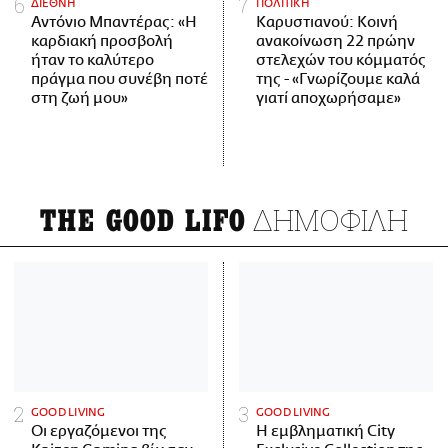
ΔΙΕΘΝΗ
ΠΟΛΙΤΙΚΗ
Αντόνιο Μπαντέρας: «Η
Καρυστιανού: Κοινή
καρδιακή προσβολή
ανακοίνωση 22 πρώην
ήταν το καλύτερο
στελεχών του κόμματός
πράγμα που συνέβη ποτέ
της - «Γνωρίζουμε καλά
στη ζωή μου»
γιατί αποχωρήσαμε»
ΔΗΜΟΦΙΛΗ
THE GOOD LIFO
GOOD LIVING
GOOD LIVING
Οι εργαζόμενοι της
Η εμβληματική City