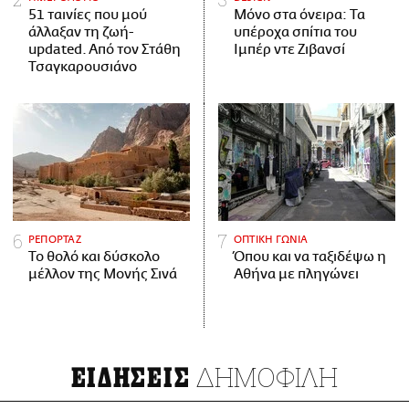
51 ταινίες που μού
Μόνο στα όνειρα: Τα
άλλαξαν τη ζωή-
υπέροχα σπίτια του
updated. Aπό τον Στάθη
Ιμπέρ ντε Ζιβανσί
Τσαγκαρουσιάνο
ΡΕΠΟΡΤΑΖ
ΟΠΤΙΚΗ ΓΩΝΙΑ
Το θολό και δύσκολο
Όπου και να ταξιδέψω η
μέλλον της Μονής Σινά
Αθήνα με πληγώνει
ΔΗΜΟΦΙΛΗ
ΕΙΔΗΣΕΙΣ