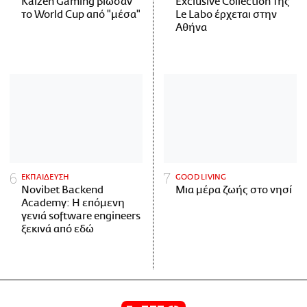
Kaizen Gaming βίωσαν
Exclusive Collection της
το World Cup από "μέσα"
Le Labo έρχεται στην
Αθήνα
ΕΚΠΑΙΔΕΥΣΗ
GOOD LIVING
Novibet Backend
Μια μέρα ζωής στο νησί
Academy: Η επόμενη
γενιά software engineers
ξεκινά από εδώ