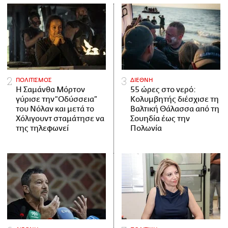
ΠΟΛΙΤΙΣΜΟΣ
ΔΙΕΘΝΗ
Η Σαμάνθα Μόρτον
55 ώρες στο νερό:
γύρισε την “Οδύσσεια”
Κολυμβητής διέσχισε τη
του Νόλαν και μετά το
Βαλτική Θάλασσα από τη
Χόλιγουντ σταμάτησε να
Σουηδία έως την
της τηλεφωνεί
Πολωνία