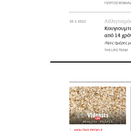
ΓΙΩΡΓΟΣ ΨΩΜΙΑ
Αθλητισμό
30.3.2022
Κουγιουμτσ
από 14 χρό
Λίγες ημέρες 
THE LIFO TEAM
HEALTHY PEOPLE