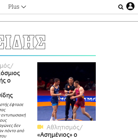
Plus
Θέματα
Συνεντεύξεις
Videos
ΣΙΔΗΣ
τα
Αφιερώματα
Ζώδια
Εξομολογήσεις
Blogs
η
σμός
Οι Αθηναίοι
κόσμιος
Απώλειες
ής ο
Lgbtqi+
Επιλογές
σίδης
στής έφτασε
τας
 εντυπωσιακή
τους
αγώνες δεν
Αθλητισμός
αν πόντο από
«Ασημένιος» ο
 του