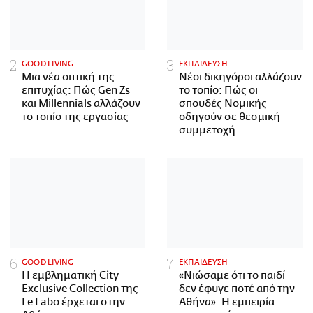
GOOD LIVING
ΕΚΠΑΙΔΕΥΣΗ
Μια νέα οπτική της
Νέοι δικηγόροι αλλάζουν
επιτυχίας: Πώς Gen Zs
το τοπίο: Πώς οι
και Millennials αλλάζουν
σπουδές Νομικής
το τοπίο της εργασίας
οδηγούν σε θεσμική
συμμετοχή
GOOD LIVING
ΕΚΠΑΙΔΕΥΣΗ
Η εμβληματική City
«Νιώσαμε ότι το παιδί
Exclusive Collection της
δεν έφυγε ποτέ από την
Le Labo έρχεται στην
Αθήνα»: Η εμπειρία