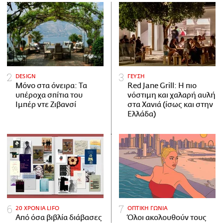
DESIGN
ΓΕΥΣΗ
Μόνο στα όνειρα: Τα
Red Jane Grill: Η πιο
υπέροχα σπίτια του
νόστιμη και χαλαρή αυλή
Ιμπέρ ντε Ζιβανσί
στα Χανιά (ίσως και στην
Ελλάδα)
20 ΧΡΟΝΙΑ LIFO
ΟΠΤΙΚΗ ΓΩΝΙΑ
Από όσα βιβλία διάβασες
Όλοι ακολουθούν τους