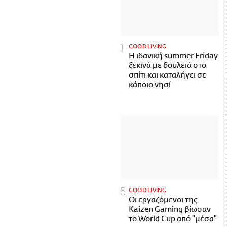
GOOD LIVING
Η ιδανική summer Friday
ξεκινά με δουλειά στο
σπίτι και καταλήγει σε
κάποιο νησί
GOOD LIVING
Οι εργαζόμενοι της
Kaizen Gaming βίωσαν
το World Cup από "μέσα"