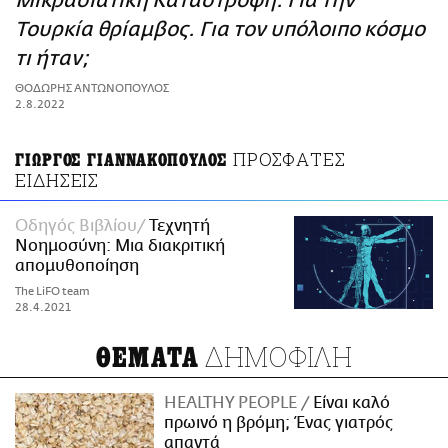
Μικρασιατική Καταστροφή. Για την
ΑΜΠΑ
Τουρκία θρίαμβος. Για τον υπόλοιπο κόσμο
PRINT
τι ήταν;
ΘΟΔΩΡΗΣ ΑΝΤΩΝΟΠΟΥΛΟΣ
2.8.2022
ΠΡΟΣΦΑΤΕΣ
ΓΙΩΡΓΟΣ ΓΙΑΝΝΑΚΟΠΟΥΛΟΣ
ΕΙΔΗΣΕΙΣ
Οδηγός Βιβλίου
Τεχνητή
Νοημοσύνη: Μια διακριτική
απομυθοποίηση
The LiFO team
28.4.2021
ΔΗΜΟΦΙΛΗ
ΘΕΜΑΤΑ
HEALTHY PEOPLE
Είναι καλό
πρωινό η βρόμη; Ένας γιατρός
απαντά