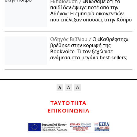
Εκπαίδευση
«Νιώσαμε ότι το
παιδί δεν έφυγε ποτέ από την
Αθήνα»: Η εμπειρία οικογενειών
που επέλεξαν σπουδές στην Κύπρο
Οδηγός Βιβλίου
Ο «Καθρέφτης»
βρέθηκε στην κορυφή της
Bookvoice. Τι τον ξεχώρισε
ανάμεσα στα μεγάλα best sellers;
ΤΑΥΤΟΤΗΤΑ
ΕΠΙΚΟΙΝΩΝΙΑ