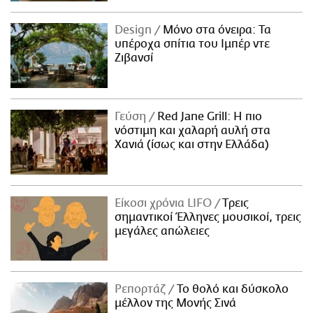
Design
Μόνο στα όνειρα: Τα
υπέροχα σπίτια του Ιμπέρ ντε
Ζιβανσί
Γεύση
Red Jane Grill: Η πιο
νόστιμη και χαλαρή αυλή στα
Χανιά (ίσως και στην Ελλάδα)
Είκοσι χρόνια LIFO
Tρεις
σημαντικοί Έλληνες μουσικοί, τρεις
μεγάλες απώλειες
Ρεπορτάζ
Το θολό και δύσκολο
μέλλον της Μονής Σινά