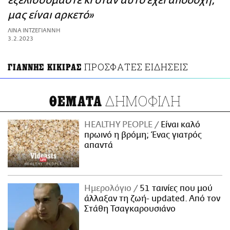
εξελισσόμαστε κι όταν αυτό έχει αποδοχή,
ΑΜΠΑ
μας είναι αρκετό»
PRINT
ΛΙΝΑ ΙΝΤΖΕΓΙΑΝΝΗ
3.2.2023
ΠΡΟΣΦΑΤΕΣ ΕΙΔΗΣΕΙΣ
ΓΙΑΝΝΗΣ ΚΙΚΙΡΑΣ
ΔΗΜΟΦΙΛΗ
ΘΕΜΑΤΑ
HEALTHY PEOPLE
Είναι καλό
πρωινό η βρόμη; Ένας γιατρός
απαντά
Ημερολόγιο
51 ταινίες που μού
άλλαξαν τη ζωή- updated. Aπό τον
Στάθη Τσαγκαρουσιάνο