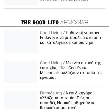
ΔΗΜΟΦΙΛΗ
THE GOOD LIFO
Good Living
Η ιδανική summer
Friday ξεκινά με δουλειά στο σπίτι
και καταλήγει σε κάποιο νησί
Good Living
Μια νέα οπτική της
επιτυχίας: Πώς Gen Zs και
Millennials αλλάζουν το τοπίο της
εργασίας
Εκπαίδευση
Νέοι δικηγόροι
αλλάζουν το τοπίο: Πώς οι
σπουδές Νομικής οδηγούν σε
θεσμική συμμετοχή