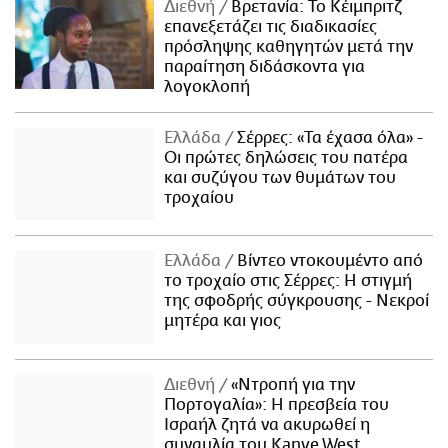
Διεθνή
Βρετανία: Το Κέιμπριτζ
επανεξετάζει τις διαδικασίες
πρόσληψης καθηγητών μετά την
παραίτηση διδάσκοντα για
λογοκλοπή
Ελλάδα
Σέρρες: «Τα έχασα όλα» -
Οι πρώτες δηλώσεις του πατέρα
και συζύγου των θυμάτων του
τροχαίου
Ελλάδα
Βίντεο ντοκουμέντο από
το τροχαίο στις Σέρρες: Η στιγμή
της σφοδρής σύγκρουσης - Νεκροί
μητέρα και γιος
Διεθνή
«Ντροπή για την
Πορτογαλία»: Η πρεσβεία του
Ισραήλ ζητά να ακυρωθεί η
συναυλία του Kanye West