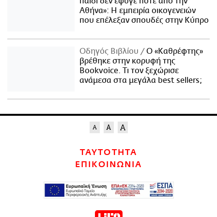
παιδί δεν έφυγε ποτέ από την
Αθήνα»: Η εμπειρία οικογενειών
που επέλεξαν σπουδές στην Κύπρο
Οδηγός Βιβλίου
Ο «Καθρέφτης»
βρέθηκε στην κορυφή της
Bookvoice. Τι τον ξεχώρισε
ανάμεσα στα μεγάλα best sellers;
ΤΑΥΤΟΤΗΤΑ
ΕΠΙΚΟΙΝΩΝΙΑ