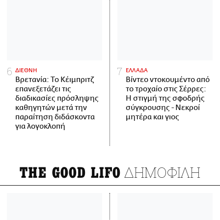
ΔΙΕΘΝΗ
ΕΛΛΑΔΑ
Βρετανία: Το Κέιμπριτζ
Βίντεο ντοκουμέντο από
επανεξετάζει τις
το τροχαίο στις Σέρρες:
διαδικασίες πρόσληψης
Η στιγμή της σφοδρής
καθηγητών μετά την
σύγκρουσης - Νεκροί
παραίτηση διδάσκοντα
μητέρα και γιος
για λογοκλοπή
ΔΗΜΟΦΙΛΗ
THE GOOD LIFO