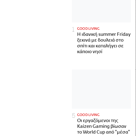
GOOD LIVING
Η ιδανική summer Friday
ξεκινά με δουλειά στο
σπίτι και καταλήγει σε
κάποιο νησί
GOOD LIVING
Οι εργαζόμενοι της
Kaizen Gaming βίωσαν
το World Cup από "μέσα"