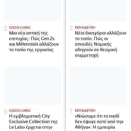
GOOD LIVING
ΕΚΠΑΙΔΕΥΣΗ
Μια νέα οπτική της
Νέοι δικηγόροι αλλάζουν
επιτυχίας: Πώς Gen Zs
το τοπίο: Πώς οι
και Millennials αλλάζουν
σπουδές Νομικής
το τοπίο της εργασίας
οδηγούν σε θεσμική
συμμετοχή
GOOD LIVING
ΕΚΠΑΙΔΕΥΣΗ
Η εμβληματική City
«Νιώσαμε ότι το παιδί
Exclusive Collection της
δεν έφυγε ποτέ από την
Le Labo έρχεται στην
Αθήνα»: Η εμπειρία