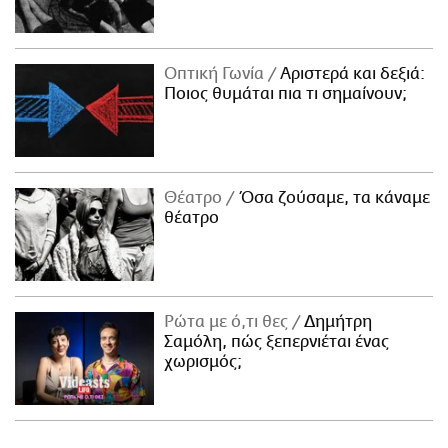
Οπτική Γωνία
Αριστερά και δεξιά:
Ποιος θυμάται πια τι σημαίνουν;
Θέατρο
Όσα ζούσαμε, τα κάναμε
θέατρο
Ρώτα με ό,τι θες
Δημήτρη
Σαμόλη, πώς ξεπερνιέται ένας
χωρισμός;