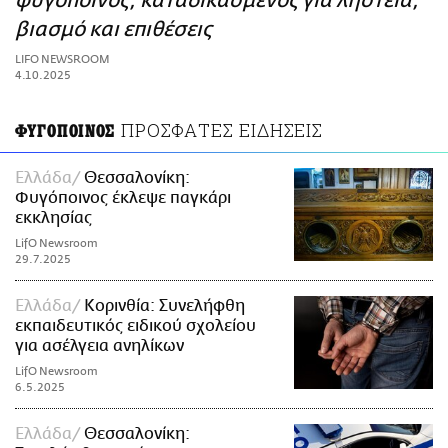
φυγόποινος, καταδικασμένος για ληστεία,
ΑΜΠΑ
βιασμό και επιθέσεις
PRINT
LIFO NEWSROOM
4.10.2025
ΠΡΟΣΦΑΤΕΣ ΕΙΔΗΣΕΙΣ
ΦΥΓΟΠΟΙΝΟΣ
Ελλάδα
Θεσσαλονίκη:
Φυγόποινος έκλεψε παγκάρι
εκκλησίας
LifO Newsroom
29.7.2025
Ελλάδα
Κορινθία: Συνελήφθη
εκπαιδευτικός ειδικού σχολείου
για ασέλγεια ανηλίκων
LifO Newsroom
6.5.2025
Ελλάδα
Θεσσαλονίκη: