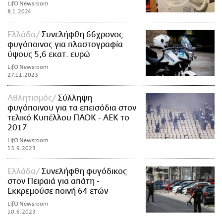
LifO Newsroom
8.1.2024
Ελλάδα
Συνελήφθη 66χρονος
φυγόποινος για πλαστογραφία
ύψους 5,6 εκατ. ευρώ
LifO Newsroom
27.11.2023
Αθλητισμός
Σύλληψη
φυγόποινου για τα επεισόδια στον
τελικό Κυπέλλου ΠΑΟΚ - ΑΕΚ το
2017
LifO Newsroom
13.9.2023
Ελλάδα
Συνελήφθη φυγόδικος
στον Πειραιά για απάτη -
Εκκρεμούσε ποινή 64 ετών
LifO Newsroom
10.6.2023