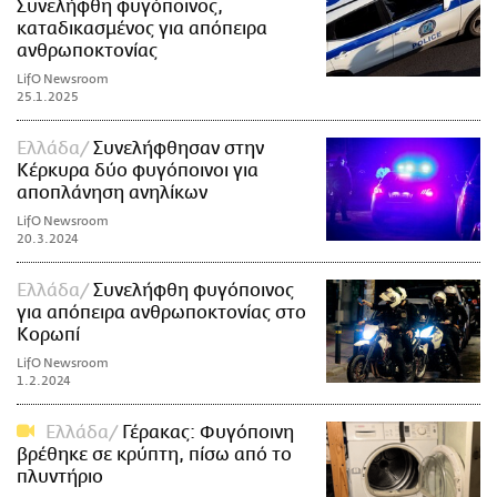
Συνελήφθη φυγόποινος,
καταδικασμένος για απόπειρα
ανθρωποκτονίας
LifO Newsroom
25.1.2025
Ελλάδα
Συνελήφθησαν στην
Κέρκυρα δύο φυγόποινοι για
αποπλάνηση ανηλίκων
LifO Newsroom
20.3.2024
Ελλάδα
Συνελήφθη φυγόποινος
για απόπειρα ανθρωποκτονίας στο
Κορωπί
LifO Newsroom
1.2.2024
Ελλάδα
Γέρακας: Φυγόποινη
βρέθηκε σε κρύπτη, πίσω από το
πλυντήριο