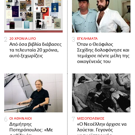
20 ΧΡΟΝΙΑ LIFO
ΕΓΚΛΗΜΑΤΑ
Από όσα βιβλία διάβασες
Όταν ο Θεόφιλος
τα τελευταία 20 χρόνια,
Σεχίδης δολοφόνησε και
αυτό ξεχωρίζεις
τεμάχισε πέντε μέλη της
οικογένειάς του
ΟΙ ΑΘΗΝΑΙΟΙ
ΜΕΣΟΠΟΛΕΜΟΣ
Δημήτρης
«Ο Νεοέλλην άρχισε να
Ποτηρόπουλος: «Με
λούεται. Γεγονός