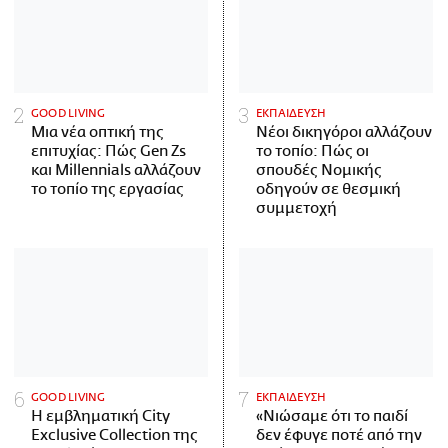
GOOD LIVING
ΕΚΠΑΙΔΕΥΣΗ
Μια νέα οπτική της
Νέοι δικηγόροι αλλάζουν
επιτυχίας: Πώς Gen Zs
το τοπίο: Πώς οι
και Millennials αλλάζουν
σπουδές Νομικής
το τοπίο της εργασίας
οδηγούν σε θεσμική
συμμετοχή
GOOD LIVING
ΕΚΠΑΙΔΕΥΣΗ
Η εμβληματική City
«Νιώσαμε ότι το παιδί
Exclusive Collection της
δεν έφυγε ποτέ από την