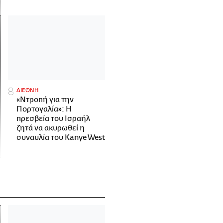
ΔΙΕΘΝΗ
«Ντροπή για την
Πορτογαλία»: Η
πρεσβεία του Ισραήλ
ζητά να ακυρωθεί η
συναυλία του Kanye West