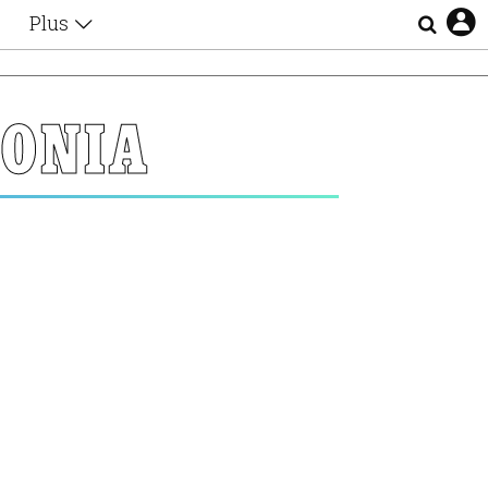
Plus
Θέματα
Συνεντεύξεις
Videos
ΟΝΙΑ
τα
Αφιερώματα
Ζώδια
Εξομολογήσεις
Blogs
η
Οι Αθηναίοι
Απώλειες
Lgbtqi+
Επιλογές