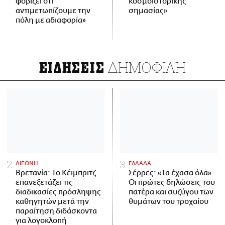
φοβίζει ότι
κοσμοϊστορικής
αντιμετωπίζουμε την
σημασίας»
πόλη με αδιαφορία»
ΔΗΜΟΦΙΛΗ
ΕΙΔΗΣΕΙΣ
ΔΙΕΘΝΗ
ΕΛΛΑΔΑ
Βρετανία: Το Κέιμπριτζ
Σέρρες: «Τα έχασα όλα» -
επανεξετάζει τις
Οι πρώτες δηλώσεις του
διαδικασίες πρόσληψης
πατέρα και συζύγου των
καθηγητών μετά την
θυμάτων του τροχαίου
παραίτηση διδάσκοντα
για λογοκλοπή