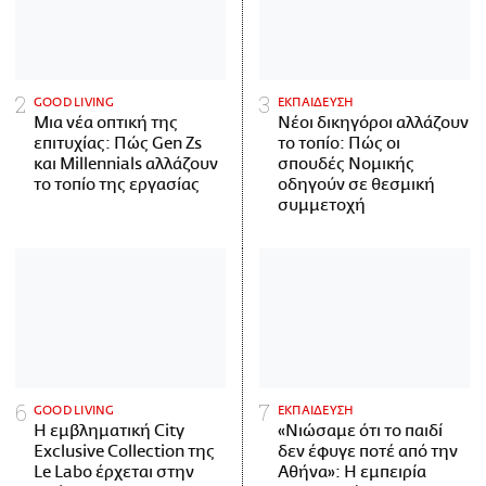
GOOD LIVING
ΕΚΠΑΙΔΕΥΣΗ
Μια νέα οπτική της
Νέοι δικηγόροι αλλάζουν
επιτυχίας: Πώς Gen Zs
το τοπίο: Πώς οι
και Millennials αλλάζουν
σπουδές Νομικής
το τοπίο της εργασίας
οδηγούν σε θεσμική
συμμετοχή
GOOD LIVING
ΕΚΠΑΙΔΕΥΣΗ
Η εμβληματική City
«Νιώσαμε ότι το παιδί
Exclusive Collection της
δεν έφυγε ποτέ από την
Le Labo έρχεται στην
Αθήνα»: Η εμπειρία