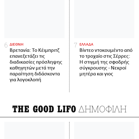
ΔΙΕΘΝΗ
ΕΛΛΑΔΑ
Βρετανία: Το Κέιμπριτζ
Βίντεο ντοκουμέντο από
επανεξετάζει τις
το τροχαίο στις Σέρρες:
διαδικασίες πρόσληψης
Η στιγμή της σφοδρής
καθηγητών μετά την
σύγκρουσης - Νεκροί
παραίτηση διδάσκοντα
μητέρα και γιος
για λογοκλοπή
ΔΗΜΟΦΙΛΗ
THE GOOD LIFO