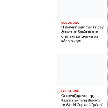
GOOD LIVING
Η ιδανική summer Friday
ξεκινά με δουλειά στο
σπίτι και καταλήγει σε
κάποιο νησί
GOOD LIVING
Οι εργαζόμενοι της
Kaizen Gaming βίωσαν
το World Cup από "μέσα"