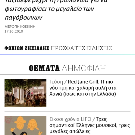
ταξίδεψε μέχρι τη Γροιλανδία για να
ΑΜΠΑ
φωτογραφίσει το μεγαλείο των
PRINT
παγόβουνων
ΜΕΡΟΠΗ ΚΟΚΚΙΝΗ
17.10.2019
ΠΡΟΣΦΑΤΕΣ ΕΙΔΗΣΕΙΣ
ΦΩΚΙΩΝ ΖΗΣΙΑΔΗΣ
ΔΗΜΟΦΙΛΗ
ΘΕΜΑΤΑ
Γεύση
Red Jane Grill: Η πιο
νόστιμη και χαλαρή αυλή στα
Χανιά (ίσως και στην Ελλάδα)
Είκοσι χρόνια LIFO
Tρεις
σημαντικοί Έλληνες μουσικοί, τρεις
μεγάλες απώλειες