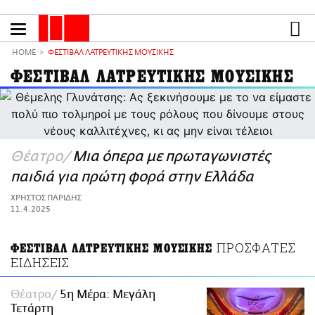
Παράκαμψη
προς
το
ΕΙΔΗΣΕΙΣ
κυρίως
HOME
ΦΕΣΤΙΒΑΛ ΛΑΤΡΕΥΤΙΚΗΣ ΜΟΥΣΙΚΗΣ
περιεχόμενο
CULTURE
ΦΕΣΤΙΒΑΛ ΛΑΤΡΕΥΤΙΚΗΣ ΜΟΥΣΙΚΗΣ
ΑΠΟΨΕΙΣ
ΤΡΟΠΟΣ ΖΩΗΣ
PODCASTS
Θέατρο
Μια όπερα με πρωταγωνιστές
Plus
παιδιά για πρώτη φορά στην Ελλάδα
ΧΡΗΣΤΟΣ ΠΑΡΙΔΗΣ
11.4.2025
LIFO SHOP
NEWSLETTER
ΠΡΟΣΦΑΤΕΣ
ΦΕΣΤΙΒΑΛ ΛΑΤΡΕΥΤΙΚΗΣ ΜΟΥΣΙΚΗΣ
ΜΙΚΡΟΠΡΑΓΜΑΤΑ
ΕΙΔΗΣΕΙΣ
THE GOOD LIFO
LIFOLAND
Θέατρο
5η Μέρα: Μεγάλη
Τετάρτη
CITY GUIDE